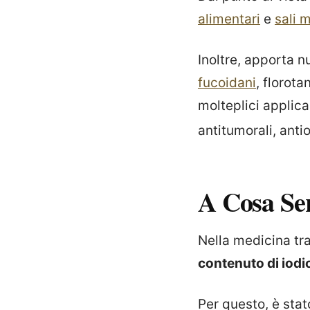
alimentari
e
sali m
Inoltre, apporta 
fucoidani
, florota
molteplici applic
antitumorali, anti
A Cosa Se
Nella medicina tra
contenuto di iodi
Per questo, è stat