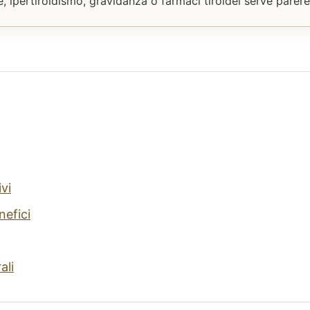
ite, ipertiroidismo, gravidanza o farmaci tiroidei serve pare
ivi
nefici
ali