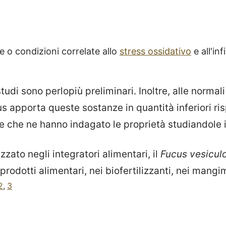
ie o condizioni correlate allo
stress ossidativo
e all'i
tudi sono perlopiù preliminari. Inoltre, alle normali
us apporta queste sostanze in quantità inferiori ri
he che ne hanno indagato le proprietà studiandole i
izzato negli integratori alimentari, il
Fucus vesicul
prodotti alimentari, nei biofertilizzanti, nei mangim
2
,
3