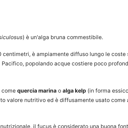
siculosus
) è un'alga bruna commestibile.
 centimetri, è ampiamente diffuso lungo le coste s
el Pacifico, popolando acque costiere poco profond
e come
quercia marina
o
alga kelp
(in forma essicc
to valore nutritivo ed è diffusamente usato come 
 nutrizionale, il fucus è considerato una buona fon