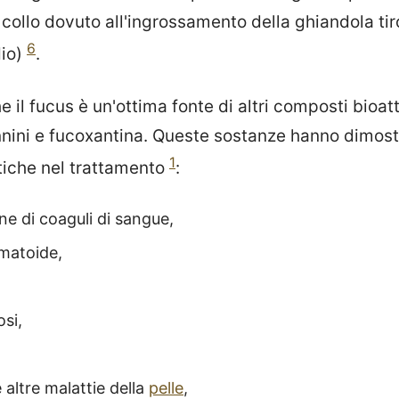
collo dovuto all'ingrossamento della ghiandola tir
6
dio)
.
il fucus è un'ottima fonte di altri composti bioat
annini e fucoxantina. Queste sostanze hanno dimost
1
tiche nel trattamento
:
ne di coaguli di sangue,
umatoide,
osi,
 altre malattie della
pelle
,