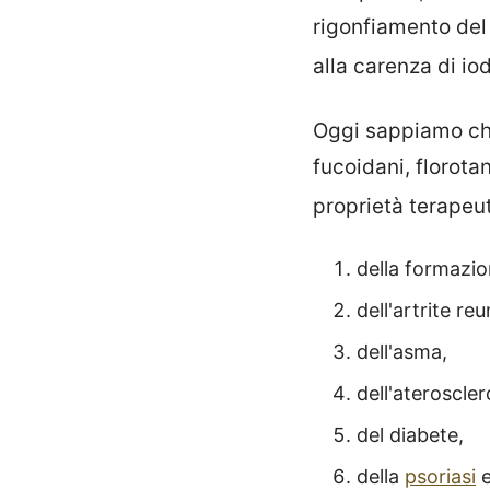
rigonfiamento del 
alla carenza di io
Oggi sappiamo che 
fucoidani, florot
proprietà terapeu
della formazio
dell'artrite re
dell'asma,
dell'ateroscler
del diabete,
della
psoriasi
e