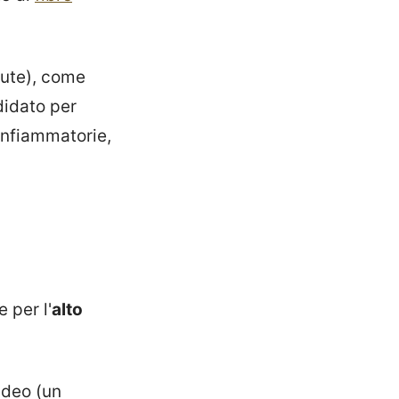
lute), come
didato per
tinfiammatorie,
 per l'
alto
ideo (un