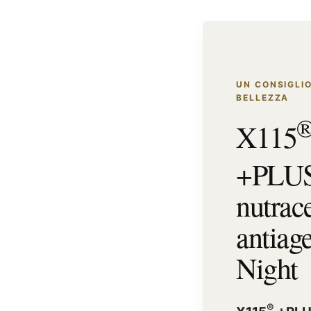
UN CONSIGLIO
BELLEZZA
X115
+PLU
nutrac
antiag
Night
®