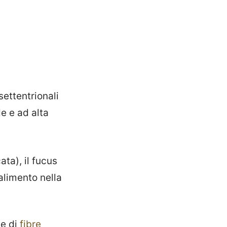
ettentrionali
e e ad alta
ata), il fucus
alimento nella
te di
fibre