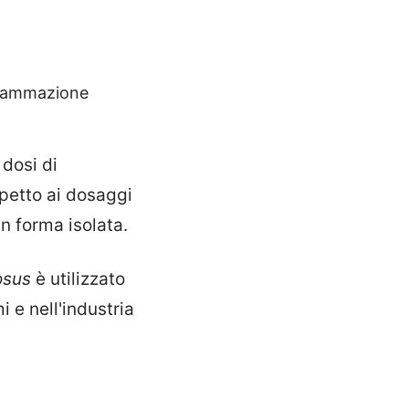
nfiammazione
 dosi di
spetto ai dosaggi
n forma isolata.
osus
è utilizzato
i e nell'industria