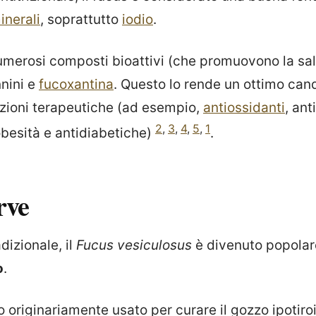
inerali
, soprattutto
iodio
.
numerosi composti bioattivi (che promuovono la sa
nnini e
fucoxantina
. Questo lo rende un ottimo can
azioni terapeutiche (ad esempio,
antiossidanti
, an
2
,
3
,
4
,
5
,
1
obesità e antidiabetiche)
.
rve
dizionale, il
Fucus vesiculosus
è divenuto popolare
o
.
o originariamente usato per curare il gozzo ipotiro