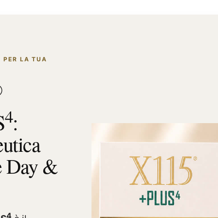
 PER LA TUA
®
4
S
:
eutica
e Day &
4