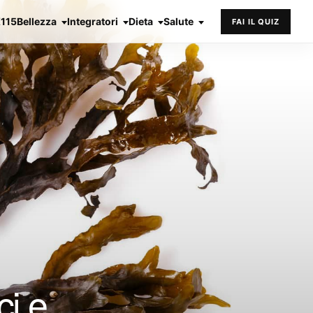
X115
Bellezza
Integratori
Dieta
Salute
FAI IL QUIZ
ci e