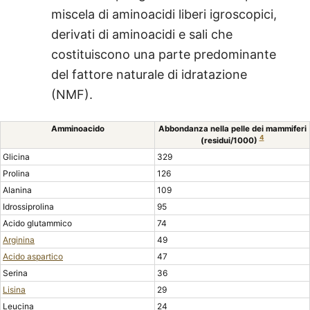
miscela di aminoacidi liberi igroscopici,
derivati di aminoacidi e sali che
costituiscono una parte predominante
del fattore naturale di idratazione
(NMF).
Amminoacido
Abbondanza nella pelle dei mammiferi
4
(residui/1000)
Glicina
329
Prolina
126
Alanina
109
Idrossiprolina
95
Acido glutammico
74
Arginina
49
Acido aspartico
47
Serina
36
Lisina
29
Leucina
24