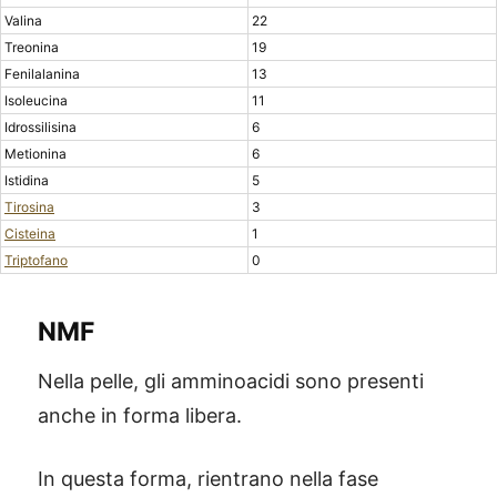
Valina
22
Treonina
19
Fenilalanina
13
Isoleucina
11
Idrossilisina
6
Metionina
6
Istidina
5
Tirosina
3
Cisteina
1
Triptofano
0
NMF
Nella pelle, gli amminoacidi sono presenti
anche in forma libera.
In questa forma, rientrano nella fase