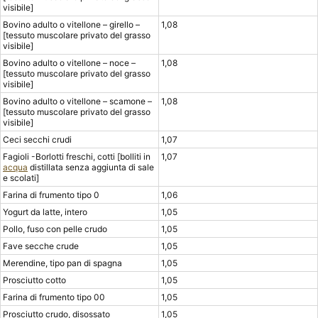
visibile]
Bovino adulto o vitellone – girello –
1,08
[tessuto muscolare privato del grasso
visibile]
Bovino adulto o vitellone – noce –
1,08
[tessuto muscolare privato del grasso
visibile]
Bovino adulto o vitellone – scamone –
1,08
[tessuto muscolare privato del grasso
visibile]
Ceci secchi crudi
1,07
Fagioli -Borlotti freschi, cotti [bolliti in
1,07
acqua
distillata senza aggiunta di sale
e scolati]
Farina di frumento tipo 0
1,06
Yogurt da latte, intero
1,05
Pollo, fuso con pelle crudo
1,05
Fave secche crude
1,05
Merendine, tipo pan di spagna
1,05
Prosciutto cotto
1,05
Farina di frumento tipo 00
1,05
Prosciutto crudo, disossato
1,05