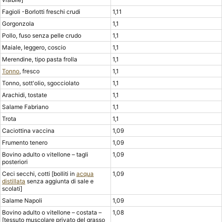
Fagioli -Borlotti freschi crudi
1,11
Gorgonzola
1,1
Pollo, fuso senza pelle crudo
1,1
Maiale, leggero, coscio
1,1
Merendine, tipo pasta frolla
1,1
Tonno
, fresco
1,1
Tonno, sott'olio, sgocciolato
1,1
Arachidi, tostate
1,1
Salame Fabriano
1,1
Trota
1,1
Caciottina vaccina
1,09
Frumento tenero
1,09
Bovino adulto o vitellone – tagli
1,09
posteriori
Ceci secchi, cotti [bolliti in
acqua
1,09
distillata
senza aggiunta di sale e
scolati]
Salame Napoli
1,09
Bovino adulto o vitellone – costata –
1,08
[tessuto muscolare privato del grasso