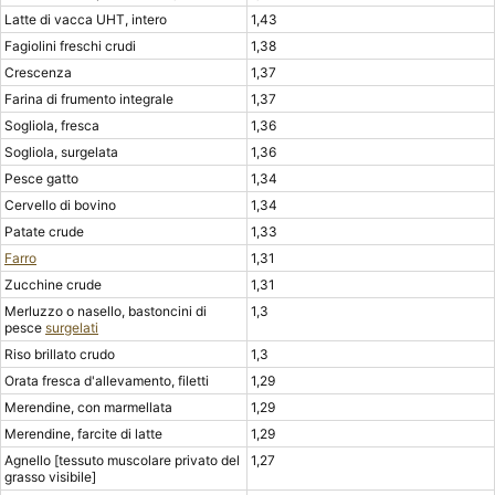
Latte di vacca UHT, intero
1,43
Fagiolini freschi crudi
1,38
Crescenza
1,37
Farina di frumento integrale
1,37
Sogliola, fresca
1,36
Sogliola, surgelata
1,36
Pesce gatto
1,34
Cervello di bovino
1,34
Patate crude
1,33
Farro
1,31
Zucchine crude
1,31
Merluzzo o nasello, bastoncini di
1,3
pesce
surgelati
Riso brillato crudo
1,3
Orata fresca d'allevamento, filetti
1,29
Merendine, con marmellata
1,29
Merendine, farcite di latte
1,29
Agnello [tessuto muscolare privato del
1,27
grasso visibile]