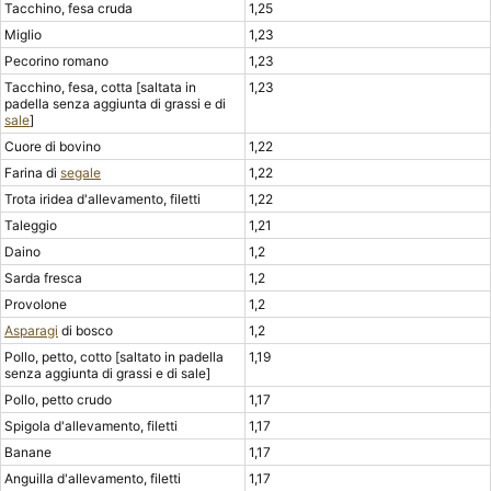
Tacchino, fesa cruda
1,25
Miglio
1,23
Pecorino romano
1,23
Tacchino, fesa, cotta [saltata in
1,23
padella senza aggiunta di grassi e di
sale
]
Cuore di bovino
1,22
Farina di
segale
1,22
Trota iridea d'allevamento, filetti
1,22
Taleggio
1,21
Daino
1,2
Sarda fresca
1,2
Provolone
1,2
Asparagi
di bosco
1,2
Pollo, petto, cotto [saltato in padella
1,19
senza aggiunta di grassi e di sale]
Pollo, petto crudo
1,17
Spigola d'allevamento, filetti
1,17
Banane
1,17
Anguilla d'allevamento, filetti
1,17