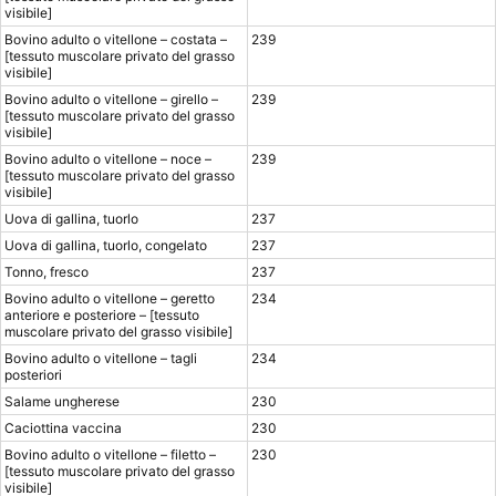
visibile]
Bovino adulto o vitellone – costata –
239
[tessuto muscolare privato del grasso
visibile]
Bovino adulto o vitellone – girello –
239
[tessuto muscolare privato del grasso
visibile]
Bovino adulto o vitellone – noce –
239
[tessuto muscolare privato del grasso
visibile]
Uova di gallina, tuorlo
237
Uova di gallina, tuorlo, congelato
237
Tonno, fresco
237
Bovino adulto o vitellone – geretto
234
anteriore e posteriore – [tessuto
muscolare privato del grasso visibile]
Bovino adulto o vitellone – tagli
234
posteriori
Salame ungherese
230
Caciottina vaccina
230
®
X115
-
Bovino adulto o vitellone – filetto –
230
SCOPRI COME FUNZIONA
[tessuto muscolare privato del grasso
visibile]