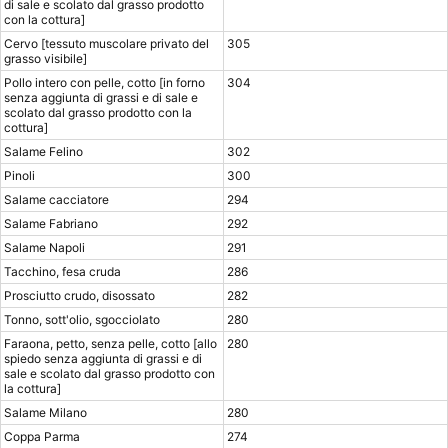
di sale e scolato dal grasso prodotto
con la cottura]
Cervo [tessuto muscolare privato del
305
grasso visibile]
Pollo intero con pelle, cotto [in forno
304
senza aggiunta di grassi e di sale e
scolato dal grasso prodotto con la
cottura]
Salame Felino
302
Pinoli
300
Salame cacciatore
294
Salame Fabriano
292
Salame Napoli
291
Tacchino, fesa cruda
286
Prosciutto crudo, disossato
282
Tonno, sott'olio, sgocciolato
280
Faraona, petto, senza pelle, cotto [allo
280
spiedo senza aggiunta di grassi e di
sale e scolato dal grasso prodotto con
la cottura]
Salame Milano
280
Coppa Parma
274