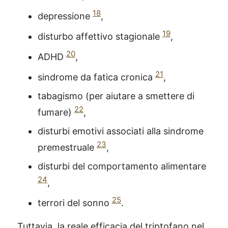
18
depressione
,
19
disturbo affettivo stagionale
,
20
ADHD
,
21
sindrome da fatica cronica
,
tabagismo (per aiutare a smettere di
22
fumare)
,
disturbi emotivi associati alla sindrome
23
premestruale
,
disturbi del comportamento alimentare
24
,
25
terrori del sonno
.
Tuttavia, la reale efficacia del triptofano nel