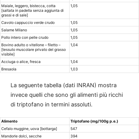
Maiale, leggero, bistecca, cotta
1,05
[saltata in padella senza aggiunta di
grassi e di sale]
Cavolo cappuccio verde crudo
1,05
Salame Milano
1,05
Pollo intero con pelle crudo
1,05
Bovino adulto o vitellone – filetto –
1,04
[tessuto muscolare privato del grasso
visibile]
Acciuga o alice, fresca
1,04
Bresaola
1,03
La seguente tabella (dati INRAN) mostra
invece quelli che sono gli alimenti più ricchi
di triptofano in termini assoluti.
Alimento
Triptofano (mg/100g p.e.)
Cefalo muggine, uova [bottarga]
547
Mandorle dolci, secche
394