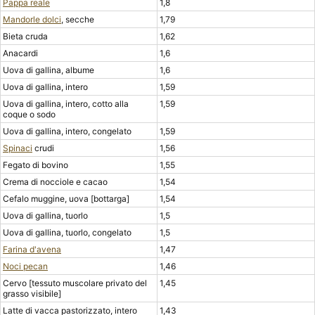
Pappa reale
1,8
Mandorle dolci
, secche
1,79
Bieta cruda
1,62
Anacardi
1,6
Uova di gallina, albume
1,6
Uova di gallina, intero
1,59
Uova di gallina, intero, cotto alla
1,59
coque o sodo
Uova di gallina, intero, congelato
1,59
Spinaci
crudi
1,56
Fegato di bovino
1,55
Crema di nocciole e cacao
1,54
Cefalo muggine, uova [bottarga]
1,54
Uova di gallina, tuorlo
1,5
Uova di gallina, tuorlo, congelato
1,5
Farina d'avena
1,47
Noci pecan
1,46
Cervo [tessuto muscolare privato del
1,45
grasso visibile]
Latte di vacca pastorizzato, intero
1,43