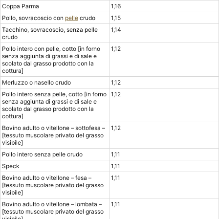
Coppa Parma
1,16
Pollo, sovracoscio con
pelle
crudo
1,15
Tacchino, sovracoscio, senza pelle
1,14
crudo
Pollo intero con pelle, cotto [in forno
1,12
senza aggiunta di grassi e di sale e
scolato dal grasso prodotto con la
cottura]
Merluzzo o nasello crudo
1,12
Pollo intero senza pelle, cotto [in forno
1,12
senza aggiunta di grassi e di sale e
scolato dal grasso prodotto con la
cottura]
Bovino adulto o vitellone – sottofesa –
1,12
[tessuto muscolare privato del grasso
visibile]
Pollo intero senza pelle crudo
1,11
Speck
1,11
Bovino adulto o vitellone – fesa –
1,11
[tessuto muscolare privato del grasso
visibile]
Bovino adulto o vitellone – lombata –
1,11
[tessuto muscolare privato del grasso
visibile]