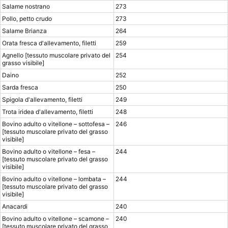
Salame nostrano
273
Pollo, petto crudo
273
Salame Brianza
264
Orata fresca d'allevamento, filetti
259
Agnello [tessuto muscolare privato del
254
grasso visibile]
Daino
252
Sarda fresca
250
Spigola d'allevamento, filetti
249
Trota iridea d'allevamento, filetti
248
Bovino adulto o vitellone – sottofesa –
246
[tessuto muscolare privato del grasso
visibile]
Bovino adulto o vitellone – fesa –
244
[tessuto muscolare privato del grasso
visibile]
Bovino adulto o vitellone – lombata –
244
[tessuto muscolare privato del grasso
visibile]
Anacardi
240
Bovino adulto o vitellone – scamone –
240
[tessuto muscolare privato del grasso