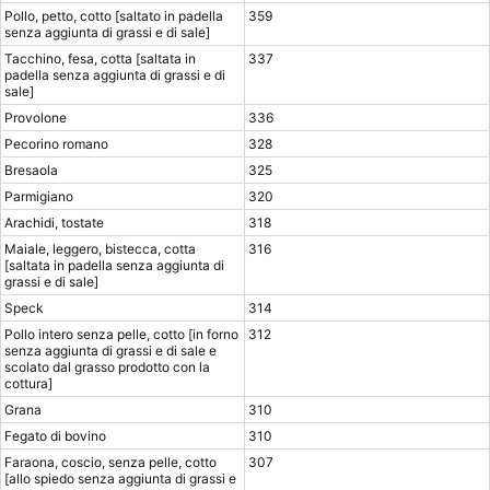
Pollo, petto, cotto [saltato in padella
359
senza aggiunta di grassi e di sale]
Tacchino, fesa, cotta [saltata in
337
padella senza aggiunta di grassi e di
sale]
Provolone
336
Pecorino romano
328
Bresaola
325
Parmigiano
320
Arachidi, tostate
318
Maiale, leggero, bistecca, cotta
316
[saltata in padella senza aggiunta di
grassi e di sale]
Speck
314
Pollo intero senza pelle, cotto [in forno
312
senza aggiunta di grassi e di sale e
scolato dal grasso prodotto con la
cottura]
Grana
310
Fegato di bovino
310
Faraona, coscio, senza pelle, cotto
307
[allo spiedo senza aggiunta di grassi e