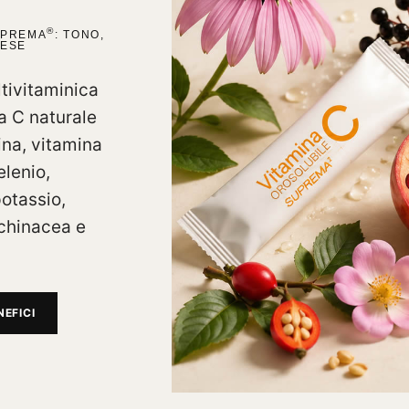
®
UPREMA
: TONO,
FESE
tivitaminica
a C naturale
ina, vitamina
elenio,
otassio,
chinacea e
NEFICI