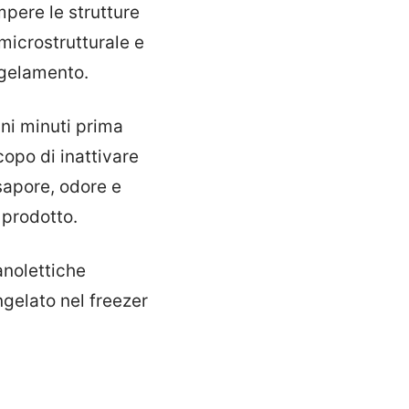
mpere le strutture
 microstrutturale e
ongelamento.
ni minuti prima
copo di inattivare
sapore, odore e
 prodotto.
anolettiche
gelato nel freezer