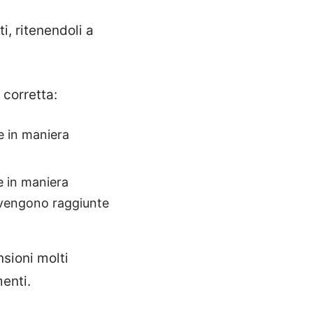
i, ritenendoli a
 corretta:
e in maniera
e in maniera
C vengono raggiunte
nsioni molti
menti.