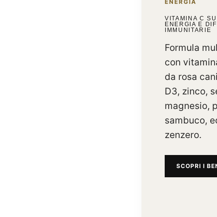
ENERGIA
VITAMINA C S
ENERGIA E DI
IMMUNITARIE
Formula mul
con vitamin
da rosa can
D3, zinco, s
magnesio, p
sambuco, e
zenzero.
SCOPRI I BE