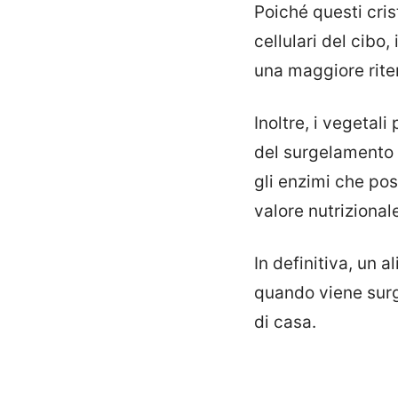
Poiché questi cris
cellulari del cibo
una maggiore riten
Inoltre, i vegetal
del surgelamento e
gli enzimi che po
valore nutriziona
In definitiva, un 
quando viene surg
di casa.