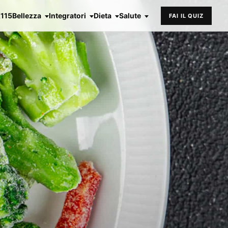
X115
Bellezza
Integratori
Dieta
Salute
FAI IL QUIZ