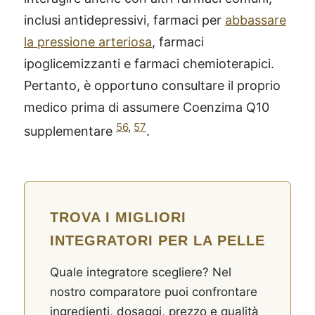
inclusi antidepressivi, farmaci per
abbassare
la pressione arteriosa
, farmaci
ipoglicemizzanti e farmaci chemioterapici.
Pertanto, è opportuno consultare il proprio
medico prima di assumere Coenzima Q10
56
,
57
supplementare
.
TROVA I MIGLIORI
INTEGRATORI PER LA PELLE
Quale integratore scegliere? Nel
®
X115
-
nostro comparatore puoi confrontare
SCOPRI COME FUNZIONA
ingredienti, dosaggi, prezzo e qualità