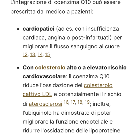
L'integrazione di coenzima Q10 può essere
prescritta dal medico a pazienti:
cardiopatici
(ad es. con insufficienza
cardiaca, angina o post-infartuati) per
migliorare il flusso sanguigno al cuore
12
,
13
,
14
,
15
.
C
on
colesterolo
alto o a elevato rischio
cardiovascolare
: il coenzima Q10
riduce l'ossidazione del
colesterolo
cattivo LDL
e potenzialmente il rischio
16
,
17
,
18
,
19
di
aterosclerosi
; inoltre,
l'ubiquinolo ha dimostrato di poter
migliorare la funzione endoteliale e
ridurre l'ossidazione delle lipoproteine