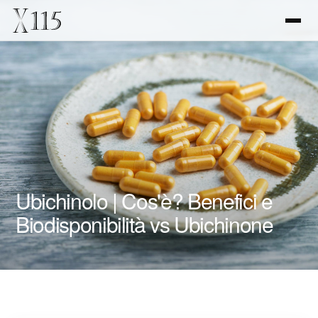
Ubichinolo | Cos'è? Benefici e
Biodisponibilità vs Ubichinone