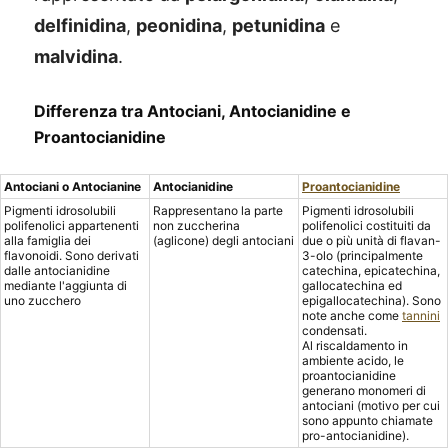
delfinidina
,
peonidina
,
petunidina
e
malvidina
.
Differenza tra Antociani, Antocianidine e
Proantocianidine
Antociani o Antocianine
Antocianidine
Proantocianidine
Pigmenti idrosolubili
Rappresentano la parte
Pigmenti idrosolubili
polifenolici appartenenti
non zuccherina
polifenolici costituiti da
alla famiglia dei
(aglicone) degli antociani
due o più unità di flavan-
flavonoidi. Sono derivati
3-olo (principalmente
dalle antocianidine
catechina, epicatechina,
mediante l'aggiunta di
gallocatechina ed
uno zucchero
epigallocatechina). Sono
note anche come
tannini
condensati.
Al riscaldamento in
ambiente acido, le
proantocianidine
generano monomeri di
antociani (motivo per cui
sono appunto chiamate
pro-antocianidine).