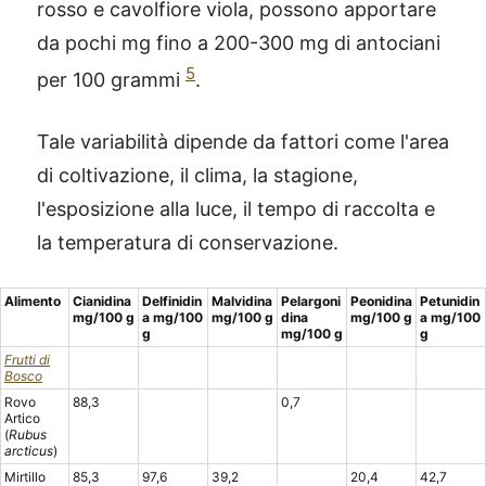
rosso e cavolfiore viola, possono apportare
da pochi mg fino a 200-300 mg di antociani
5
per 100 grammi
.
Tale variabilità dipende da fattori come l'area
di coltivazione, il clima, la stagione,
l'esposizione alla luce, il tempo di raccolta e
la temperatura di conservazione.
Alimento
Cianidina
Delfinidin
Malvidin
a
Pelargoni
Peonidin
a
Petunidin
mg/100
g
a
mg/100
mg/100
g
din
a
mg/100
g
a
mg/100
g
mg/100
g
g
Frutti di
Bosco
Rovo
88,3
0,7
Artico
(
Rubus
arcticus
)
Mirtillo
85,3
97,6
39,2
20,4
42,7