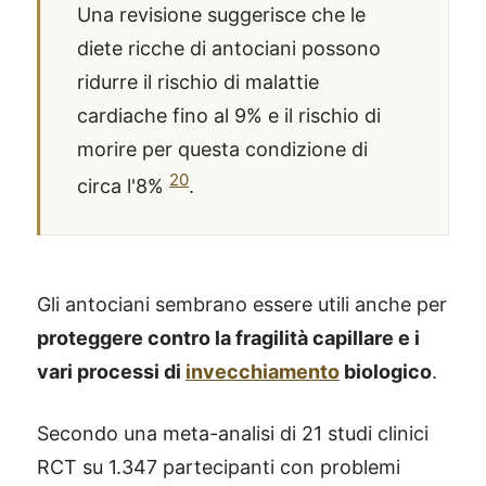
Una revisione suggerisce che le
diete ricche di antociani possono
ridurre il rischio di malattie
cardiache fino al 9% e il rischio di
morire per questa condizione di
20
circa l'8%
.
Gli antociani sembrano essere utili anche per
proteggere contro la fragilità capillare e i
vari processi di
invecchiamento
biologico
.
®
X115
-
Secondo una meta-analisi di 21 studi clinici
SCOPRI COME FUNZIONA
RCT su 1.347 partecipanti con problemi