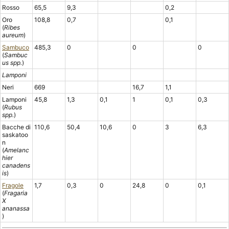
Rosso
65,5
9,3
0,2
Oro
108,8
0,7
0,1
(
Ribes
aureum
)
Sambuco
485,3
0
0
0
(
Sambuc
us spp.
)
Lamponi
Neri
669
16,7
1,1
Lamponi
45,8
1,3
0,1
1
0,1
0,3
(
Rubus
spp.
)
Bacche di
110,6
50,4
10,6
0
3
6,3
saskatoo
n
(
Amelanc
hier
canadens
is
)
Fragole
1,7
0,3
0
24,8
0
0,1
(
Fragaria
X
ananassa
)