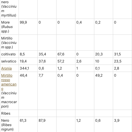
nero
(
Vacciniu
m
myrtillus
)
More
99,9
0
0
0,4
0,2
0
(
Rubus
spp.
)
Mirtillo
(
Vacciniu
m spp.
)
coltivato
8,5
35,4
67,6
0
20,3
31,5
selvatico
19,4
37,6
57,2
2,6
10
23,5
Aronia
344,1
0,6
1,2
1
0,1
2,8
Mirtillo
46,4
7,7
0,4
0
49,2
0
rosso
american
o
(
Vacciniu
m
macrocar
pon
)
Ribes
Nero
61,3
87,9
1,2
0,6
3,9
(
Ribes
nigrum
)