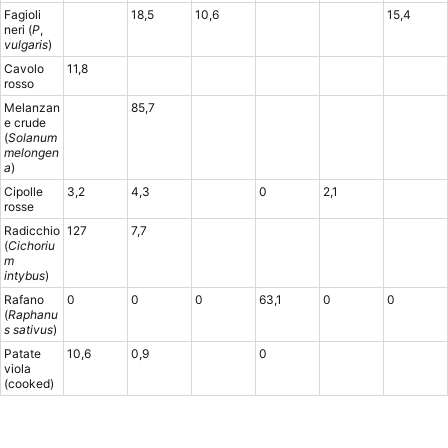
Fagioli
18,5
10,6
15,4
neri (
P
,
vulgaris
)
Cavolo
11,8
rosso
Melanzan
85,7
e crude
(
Solanum
melongen
a
)
Cipolle
3,2
4,3
0
2,1
rosse
Radicchio
127
7,7
(
Cichoriu
m
intybus
)
Rafano
0
0
0
63,1
0
0
(
Raphanu
s sativus
)
Patate
10,6
0,9
0
viola
(cooked)