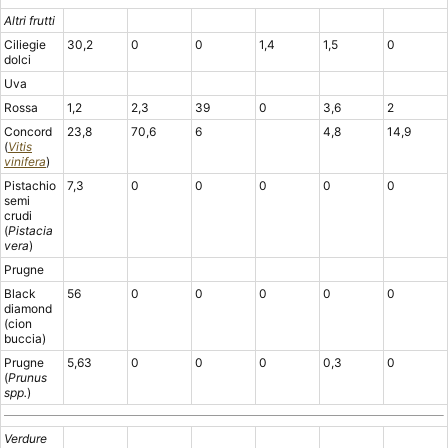
Altri frutti
Ciliegie
30,2
0
0
1,4
1,5
0
dolci
Uva
Rossa
1,2
2,3
39
0
3,6
2
Concord
23,8
70,6
6
4,8
14,9
(
Vitis
vinifera
)
Pistachio
7,3
0
0
0
0
0
semi
crudi
(
Pistacia
vera
)
Prugne
Black
56
0
0
0
0
0
diamond
(cion
buccia)
Prugne
5,63
0
0
0
0,3
0
(
Prunus
spp.
)
Verdure