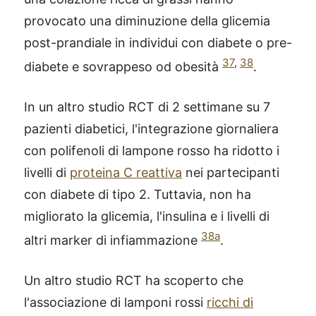
provocato una diminuzione della glicemia
post-prandiale in individui con diabete o pre-
37
,
38
diabete e sovrappeso od obesità
.
In un altro studio RCT di 2 settimane su 7
pazienti diabetici, l'integrazione giornaliera
con polifenoli di lampone rosso ha ridotto i
livelli di
proteina C reattiva
nei partecipanti
con diabete di tipo 2. Tuttavia, non ha
migliorato la glicemia, l'insulina e i livelli di
38a
altri marker di infiammazione
.
®
X115
-
Un altro studio RCT ha scoperto che
SCOPRI COME FUNZIONA
l'associazione di lamponi rossi
ricchi di