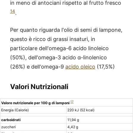
in meno di antociani rispetto al frutto fresco
14
.
Per quanto riguarda l'olio di semi di lampone,
questo è ricco di grassi insaturi, in
particolare dell'omega-6 acido linoleico
(50%), dell'omega-3 acido α-linolenico
(26%) e dell'omega-9
acido oleico
(17,5%)
Valori Nutrizionali
17
Valore nutrizionale per 100 g di lamponi
Energia (Calorie)
220 kJ (52 kcal)
carboidrati
11,94 g
zuccheri
4,42 g