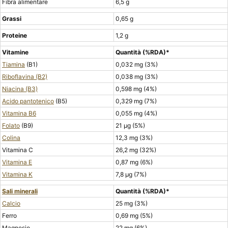
Fibra alimentare
6,5 g
Grassi
0,65 g
Proteine
1,2 g
Vitamine
Quantità (%RDA)*
Tiamina
(B1)
0,032 mg (3%)
Riboflavina (B2)
0,038 mg (3%)
Niacina (B3)
0,598 mg (4%)
Acido pantotenico
(B5)
0,329 mg (7%)
Vitamina B6
0,055 mg (4%)
Folato
(B9)
21 μg (5%)
Colina
12,3 mg (3%)
Vitamina C
26,2 mg (32%)
Vitamina E
0,87 mg (6%)
Vitamina K
7,8 μg (7%)
Sali minerali
Quantità (%RDA)*
Calcio
25 mg (3%)
Ferro
0,69 mg (5%)
Magnesio
22 mg (6%)