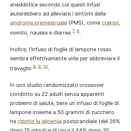
aneddotica secondo cui questi infusi
aiuterebbero ad alleviare i sintomi della
sindrome premestruale
(PMS), come
crampi
,
7
,
8
vomito, nausea e diarrea
.
Inoltre, l'infuso di foglie di lampone rosso
sembra effettivamente utile per abbreviare il
8
,
9
,
10
travaglio
.
In uno studio randomizzato crossover
condotto su 22 adulti senza apparenti
problemi di salute, bere un infuso di foglie di
lampone insieme a 50 grammi di zucchero
ha
ridotto la glicemia
postprandiale (del 26%
dopo 15 minuti e di circa il 44% dopo 30