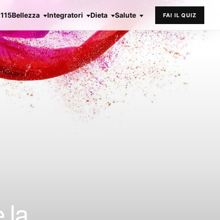
X115
Bellezza
Integratori
Dieta
Salute
FAI IL QUIZ
 la