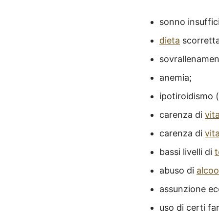
sonno insuffici
dieta
scorretta
sovrallenament
anemia;
ipotiroidismo (
carenza di
vit
carenza di
vit
bassi livelli di
abuso di
alcoo
assunzione ec
uso di certi f