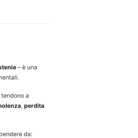
stenia
– è una
mentali.
e tendono a
nolenza
,
perdita
ipendere da: