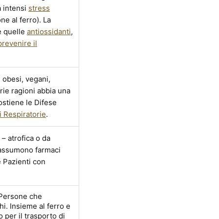
 a intensi
stress
ne al ferro). La
 quelle
antiossidanti
,
prevenire il
, obesi, vegani,
ie ragioni abbia una
ostiene le Difese
i Respiratorie
.
– atrofica o da
 assumono farmaci
e Pazienti con
 Persone che
i. Insieme al ferro e
o per il trasporto di