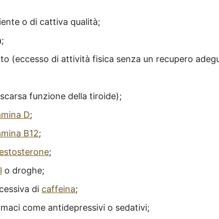
ente o di cattiva qualità;
;
o (eccesso di attività fisica senza un recupero adeg
scarsa funzione della tiroide);
amina D
;
amina B12
;
testosterone
;
l
o droghe;
cessiva di
caffeina
;
armaci come antidepressivi o sedativi;