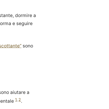
stante, dormire a
 forma e seguire
scottante”
sono
sono aiutare a
1
,
2
mentale
.