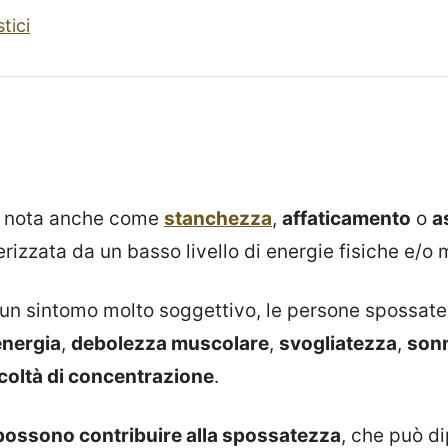
tici
 nota anche come
stanchezza
,
affaticamento
o
a
rizzata da un basso livello di energie fisiche e/o 
i un sintomo molto soggettivo, le persone spossat
 energia
,
debolezza muscolare
,
svogliatezza
,
son
icoltà di concentrazione
.
possono contribuire alla spossatezza
, che può d