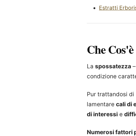
Estratti Erboris
Che Cos'è
La
spossatezza
–
condizione caratte
Pur trattandosi d
lamentare
cali di
di interessi
e
diff
Numerosi fattori 