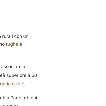
 rurali con un
eno
rughe
e
4
.
 associato a
età superiore a 60
5
traviolette
.
i a Parigi (di cui
uinamento