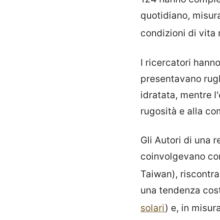
quotidiano, misura
condizioni di vita
I ricercatori hann
presentavano rugh
idratata, mentre l
rugosità e alla c
Gli Autori di una 
coinvolgevano com
Taiwan), riscontr
una tendenza cos
solari
) e, in misu