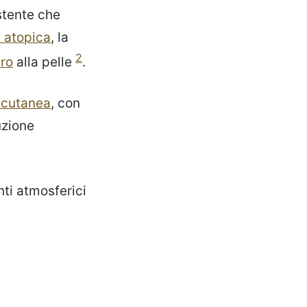
stente che
 atopica
, la
2
ro
alla pelle
.
 cutanea
, con
uzione
nti atmosferici