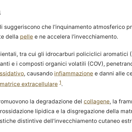
à
li suggeriscono che l'inquinamento atmosferico pr
te della
pelle
e ne accelera l'invecchiamento.
entali, tra cui gli idrocarburi policiclici aromatici (
nti e i composti organici volatili (COV), penetrano
ssidativo
, causando
infiammazione
e danni alle ce
1
matrice extracellulare
.
promuovono la degradazione del
collagene
, la fra
perossidazione lipidica e la disgregazione della mat
stiche distintive dell'invecchiamento cutaneo est