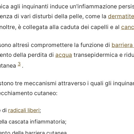
nica agli inquinanti induce un'infiammazione persi
nza di vari disturbi della pelle, come la
dermatite
inoltre, è collegata alla caduta dei capelli e al
canc
ssono altresì compromettere la funzione di
barriera
nto della perdita di
acqua
transepidermica e rid
3
cutanea
.
ono tre meccanismi attraverso i quali gli inquina
ecchiamento cutaneo:
e di
radicali liberi
;
della cascata infiammatoria;
nto della barriera cutanea.