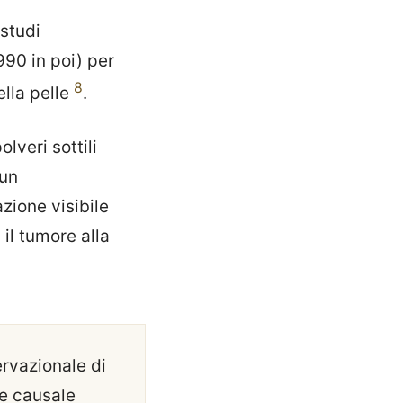
 studi
990 in poi) per
8
ella pelle
.
lveri sottili
 un
azione visibile
il tumore alla
rvazionale di
me causale