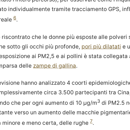
to individualmente tramite tracciamento GPS, influ
6
 reale
.
o riscontrato che le donne più esposte alle polveri 
e sotto gli occhi più profonde,
pori più dilatati
e u
'esposizione ai PM2,5 e ai pollini è stata collegat
omparsa delle
zampe di gallina
.
revisione hanno analizzato 4 coorti epidemiologich
plessivamente circa 3.500 partecipanti tra Cina
3
ando che per ogni aumento di 10 µg/m
di PM2.5 ne
tante verso un aumento delle macchie pigmentari
7
ra minore e meno certa, delle rughe
.