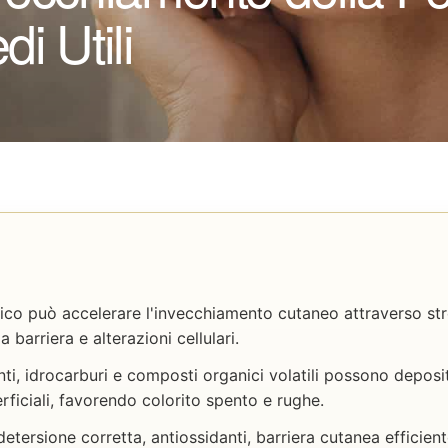
i Utili
co può accelerare l'invecchiamento cutaneo attraverso str
 barriera e alterazioni cellulari.
nti, idrocarburi e composti organici volatili possono deposit
erficiali, favorendo colorito spento e rughe.
tersione corretta, antiossidanti, barriera cutanea efficient