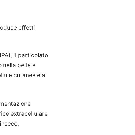
oduce effetti
IPA), il particolato
 nella pelle e
llule cutanee e ai
mmentazione
rice extracellulare
rinseco.