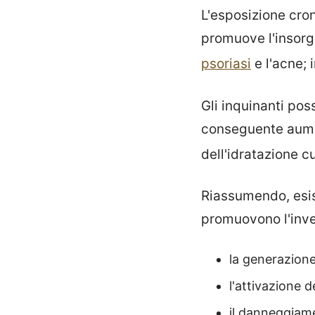
L'esposizione cro
promuove l'insorge
psoriasi
e l'acne; 
Gli inquinanti po
conseguente aume
dell'idratazione 
Riassumendo, esist
promuovono l'inv
la generazion
l'attivazione 
il danneggiame