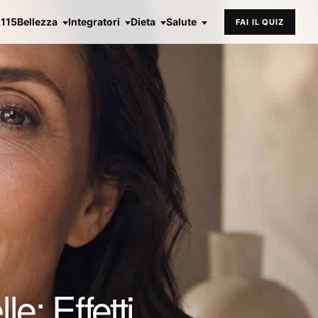
X115
Bellezza
Integratori
Dieta
Salute
FAI IL QUIZ
e: Effetti