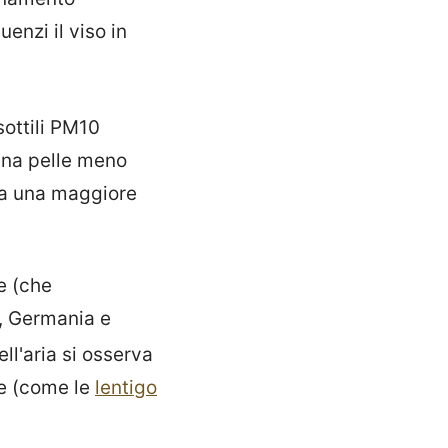
enzi il viso in
sottili PM10
na pelle meno
a a una maggiore
e (che
, Germania e
ll'aria si osserva
e (come le
lentigo