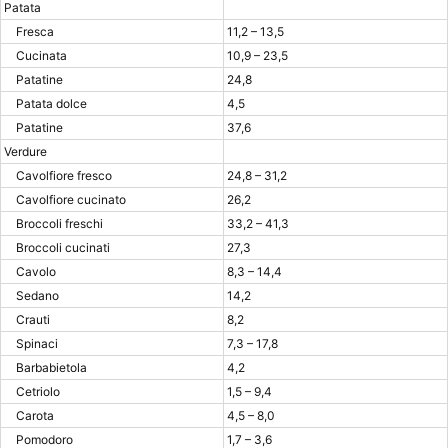
Patata
Fresca
11,2 – 13,5
Cucinata
10,9 – 23,5
Patatine
24,8
Patata dolce
4,5
Patatine
37,6
Verdure
Cavolfiore fresco
24,8 – 31,2
Cavolfiore cucinato
26,2
Broccoli freschi
33,2 – 41,3
Broccoli cucinati
27,3
Cavolo
8,3 – 14,4
Sedano
14,2
Crauti
8,2
Spinaci
7,3 – 17,8
Barbabietola
4,2
Cetriolo
1,5 – 9,4
Carota
4,5 – 8,0
Pomodoro
1,7 – 3,6