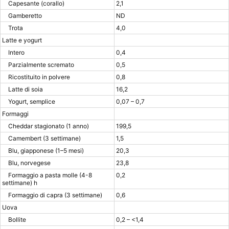
Capesante (corallo)
2,1
Gamberetto
ND
Trota
4,0
Latte e yogurt
Intero
0,4
Parzialmente scremato
0,5
Ricostituito in polvere
0,8
Latte di soia
16,2
Yogurt, semplice
0,07 – 0,7
Formaggi
Cheddar stagionato (1 anno)
199,5
Camembert (3 settimane)
1,5
Blu, giapponese (1–5 mesi)
20,3
Blu, norvegese
23,8
Formaggio a pasta molle (4-8
0,2
settimane) h
Formaggio di capra (3 settimane)
0,6
Uova
Bollite
0,2 – <1,4