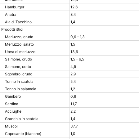
Hamburger
12,6
Anatra
8,4
Ala di Tacchino
1,4
Prodotti ittici
Merluzzo, crudo
0,6 – 1,3
Merluzzo, salato
1,5
Uova di merluzzo
13,6
Salmone, crudo
1,5 – 6,5
Salmone, cotto
4,5
Sgombro, crudo
2,9
Tonno In scatola
5,4
Tonno in salamoia
1,2
Gambero
0,6
Sardina
11,7
Acciughe
2,2
Granchio in scatola
1,4
Muscoli
37,7
Capesante (bianche)
1,0