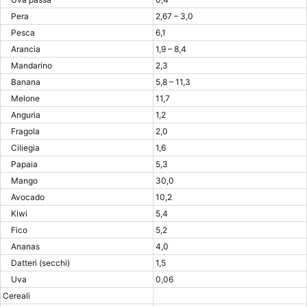
Pera
2,67 – 3,0
Pesca
6,1
Arancia
1,9 – 8,4
Mandarino
2,3
Banana
5,8 – 11,3
Melone
11,7
Anguria
1,2
Fragola
2,0
Ciliegia
1,6
Papaia
5,3
Mango
30,0
Avocado
10,2
Kiwi
5,4
Fico
5,2
Ananas
4,0
Datteri (secchi)
1,5
Uva
0,06
Cereali