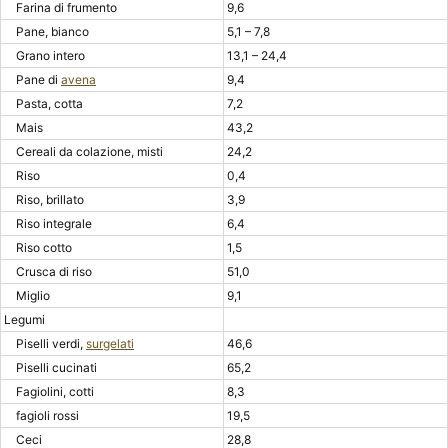
Farina di frumento
9,6
Pane, bianco
5,1 – 7,8
Grano intero
13,1 – 24,4
Pane di
avena
9,4
Pasta, cotta
7,2
Mais
43,2
Cereali da colazione, misti
24,2
Riso
0,4
Riso, brillato
3,9
Riso integrale
6,4
Riso cotto
1,5
Crusca di riso
51,0
Miglio
9,1
Legumi
Piselli verdi,
surgelati
46,6
Piselli cucinati
65,2
Fagiolini, cotti
8,3
fagioli rossi
19,5
Ceci
28,8