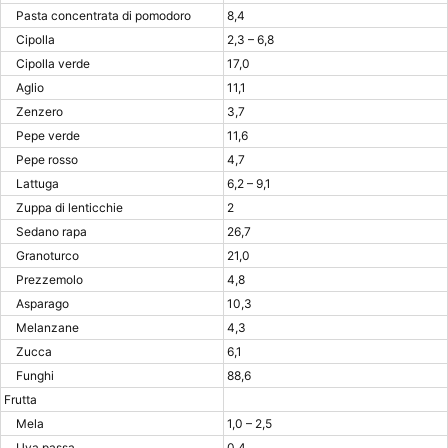
Pasta concentrata di pomodoro
8,4
Cipolla
2,3 – 6,8
Cipolla verde
17,0
Aglio
11,1
Zenzero
3,7
Pepe verde
11,6
Pepe rosso
4,7
Lattuga
6,2 – 9,1
Zuppa di lenticchie
2
Sedano rapa
26,7
Granoturco
21,0
Prezzemolo
4,8
Asparago
10,3
Melanzane
4,3
Zucca
6,1
Funghi
88,6
Frutta
Mela
1,0 – 2,5
Uva passa
0,4