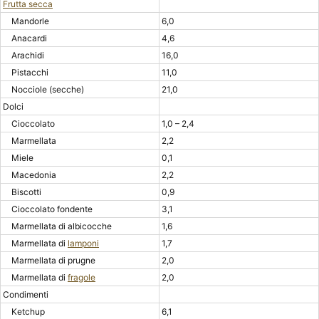
Frutta secca
Mandorle
6,0
Anacardi
4,6
Arachidi
16,0
Pistacchi
11,0
Nocciole (secche)
21,0
Dolci
Cioccolato
1,0 – 2,4
Marmellata
2,2
Miele
0,1
Macedonia
2,2
Biscotti
0,9
Cioccolato fondente
3,1
Marmellata di albicocche
1,6
Marmellata di
lamponi
1,7
Marmellata di prugne
2,0
Marmellata di
fragole
2,0
Condimenti
Ketchup
6,1