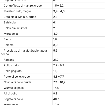
Controfiletto di manzo, crudo
1,5 – 2,2
Maiale Crudo, magro
3,9 – 4,6
Braciole di Maiale, crude
2,8
Salsiccia
6,1
Salsiccia, wurstel
2,3
Mortadella
4,0
Bacon
1,0
Salame
3,0
Prosciutto di maiale Stagionato a
5,6
secco
Fagiano
21,0
Pollo crudo
2,9 – 9,3
Pollo grigliato
17,3
Petto di pollo, crudo
4,8 – 7,7
Coscia di pollo cruda
7,2 – 10,2
Würstel di pollo
15,8
Ali di pollo
9,3
Fegato di pollo
48,7
Mortadella
10,8