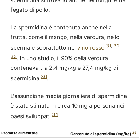
spermidina si trovano anche nei funghi e nel
fegato di pollo.
La spermidina è contenuta anche nella
frutta, come il mango, nella verdura, nello
31
,
32
,
sperma e soprattutto nel
vino rosso
33
. In uno studio, il 90% della verdura
conteneva tra 2,4 mg/kg e 27,4 mg/kg di
30
spermidina
.
L'assunzione media giornaliera di spermidina
è stata stimata in circa 10 mg a persona nei
34
paesi sviluppati
.
Prodotto alimentare
35
Contenuto di spermidina (mg/kg)