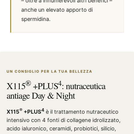
– oltre a innumerevoli altri benefici –
anche un elevato apporto di
spermidina.
UN CONSIGLIO PER LA TUA BELLEZZA
®
4
X115
+PLUS
: nutraceutica
antiage Day & Night
®
4
X115
+PLUS
è il trattamento nutraceutico
intensivo con 4 fonti di collagene idrolizzato,
acido ialuronico, ceramidi, probiotici, silicio,