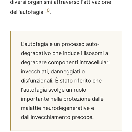
diversi organismi attraverso l'attivazione
10
dell'autofagia
.
L'autofagia è un processo auto-
degradativo che induce i lisosomi a
degradare componenti intracellulari
invecchiati, danneggiati o
disfunzionali. È stato riferito che
l'autofagia svolge un ruolo
importante nella protezione dalle
malattie neurodegenerative e
®
X115
-
dall'invecchiamento precoce.
SCOPRI COME FUNZIONA