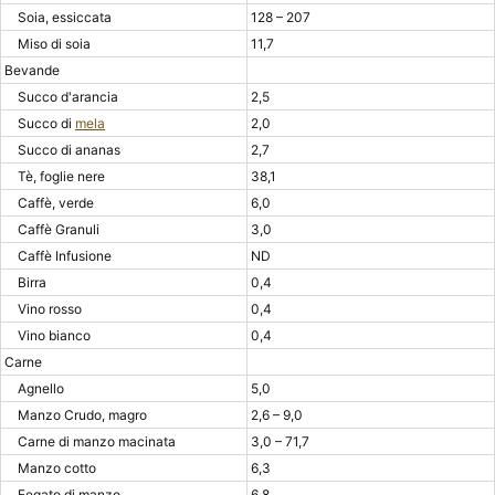
Soia, essiccata
128 – 207
Miso di soia
11,7
Bevande
Succo d'arancia
2,5
Succo di
mela
2,0
Succo di ananas
2,7
Tè, foglie nere
38,1
Caffè, verde
6,0
Caffè Granuli
3,0
Caffè Infusione
ND
Birra
0,4
Vino rosso
0,4
Vino bianco
0,4
Carne
Agnello
5,0
Manzo Crudo, magro
2,6 – 9,0
Carne di manzo macinata
3,0 – 71,7
Manzo cotto
6,3
Fegato di manzo
6,8