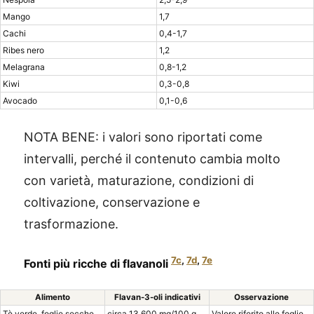
Mango
1,7
Cachi
0,4-1,7
Ribes nero
1,2
Melagrana
0,8-1,2
Kiwi
0,3-0,8
Avocado
0,1-0,6
NOTA BENE: i valori sono riportati come
intervalli, perché il contenuto cambia molto
con varietà, maturazione, condizioni di
coltivazione, conservazione e
trasformazione.
7c
,
7d
,
7e
Fonti più ricche di flavanoli
Alimento
Flavan-3-oli indicativi
Osservazione
Tè verde, foglie secche
circa 13.600 mg/100 g
Valore riferito alle foglie