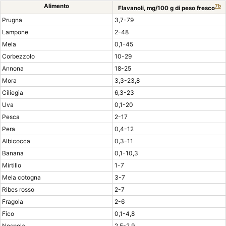
Alimento
7b
Flavanoli, mg/100 g di peso fresco
Prugna
3,7-79
Lampone
2-48
Mela
0,1-45
Corbezzolo
10-29
Annona
18-25
Mora
3,3-23,8
Ciliegia
6,3-23
Uva
0,1-20
Pesca
2-17
Pera
0,4-12
Albicocca
0,3-11
Banana
0,1-10,3
Mirtillo
1-7
Mela cotogna
3-7
Ribes rosso
2-7
Fragola
2-6
Fico
0,1-4,8
Nespola
2,5-2,9