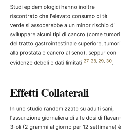
Studi epidemiologici hanno inoltre
riscontrato che l'elevato consumo di tè
verde si assocerebbe a un minor rischio di
sviluppare alcuni tipi di cancro (come tumori
del tratto gastrointestinale superiore, tumori
alla prostata e cancro al seno), seppur con
27
,
28
,
29
,
30
evidenze deboli e dati limitati
.
Effetti Collaterali
In uno studio randomizzato su adulti sani,
®
X115
-
l'assunzione giornaliera di alte dosi di flavan-
SCOPRI COME FUNZIONA
3-oli (2 grammi al giorno per 12 settimane) è