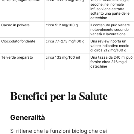
secche; nel normale
infuso viene estratta
soltanto una parte delle
catechine
Cacao in polvere
circa 512 mg/100 g
Il contenuto può variare
notevolmente secondo
varietà e lavorazione
Cioccolato fondente
circa 77–273 mg/100 g
Una review riporta un
valore indicativo medio
di circa 212 mg/100 g
Tè verde preparato
circa 132 mg/100 ml
Una tazza da 240 ml può
fornire circa 316 mg di
catechine
Benefici per la Salute
Generalità
Si ritiene che le funzioni biologiche dei