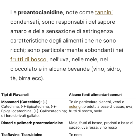
Le
proantocianidine
, note come
tannini
condensati, sono responsabili del sapore
amaro e della sensazione di astringenza
caratteristiche degli alimenti che ne sono
ricchi; sono particolarmente abbondanti nei
frutti di bosco
, nell'uva, nelle mele, nel
cioccolato e in alcune bevande (vino, sidro,
tè, birra ecc).
Tipi di Flavanoli
Alcune fonti alimentari comuni
Monomeri (Catechine)
: (+)-
Tè (in particolare bianchi, verdi e
Catechina, (-)-Epicatechina, (-)-
oolong
), prodotti a base di cacao, uva,
Epigallocatechina, (+)-Gallocatechina;
frutti di bosco, mele
e i loro derivati gallato.
Dimeri e polimeri: proantocianidine
Mele, frutti di bosco, prodotti a base di
cacao, uva rossa, vino rosso
Teaflavine
,
Tearubigine
Tè nero