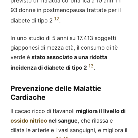
previsto di malattia coronarica a 10 anni in
93 donne in postmenopausa trattate per il
12
diabete di tipo 2
.
In uno studio di 5 anni su 17.413 soggetti
giapponesi di mezza età, il consumo di tè
verde è
stato associato a una ridotta
13
incidenza di diabete di tipo 2
.
Prevenzione delle Malattie
Cardiache
Il cacao ricco di flavanoli
migliora il livello di
ossido nitrico
nel sangue
, che rilassa e
dilata le arterie e i vasi sanguigni, e migliora il