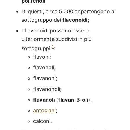
polifenoli
;
Di questi, circa 5.000 appartengono al
sottogruppo dei
flavonoidi
;
I flavonoidi possono essere
ulteriormente suddivisi in più
1
sottogruppi
:
flavoni;
flavonoli;
flavanoni;
flavanonoli;
flavanoli
(
flavan-3-oli
);
antociani
;
calconi.