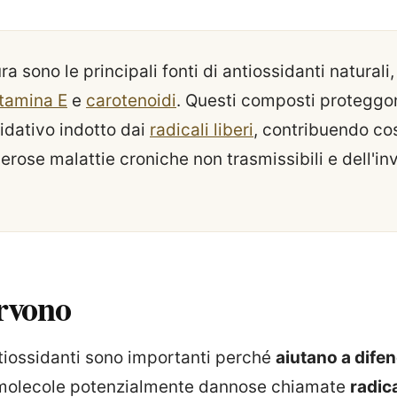
a sono le principali fonti di antiossidanti naturali,
itamina E
e
carotenoidi
. Questi composti proteggon
idativo indotto dai
radicali liberi
, contribuendo così
merose malattie croniche non trasmissibili e dell'
rvono
ntiossidanti sono importanti perché
aiutano a difen
 molecole potenzialmente dannose chiamate
radica