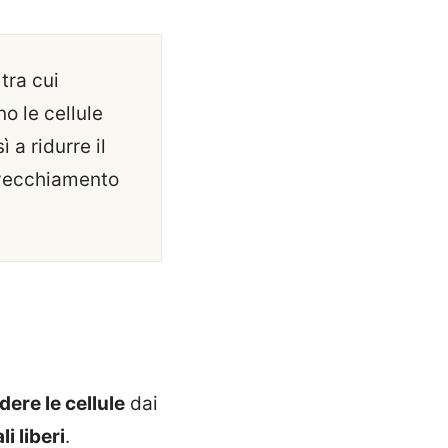
 tra cui
o le cellule
 a ridurre il
invecchiamento
dere le cellule
dai
li liberi
.