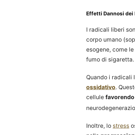
Effetti Dannosi dei 
I radicali liberi 
corpo umano (sopr
esogene, come le c
fumo di sigaretta.
Quando i radicali
ossidativo
. Quest
cellule
favorendo 
neurodegenerazi
Inoltre, lo
stress
os