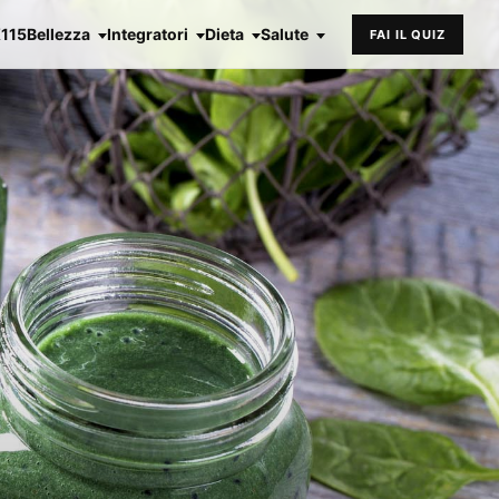
X115
Bellezza
Integratori
Dieta
Salute
FAI IL QUIZ