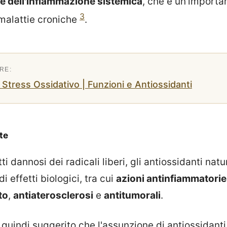
e dell'infiammazione sistemica
, che è un'importa
3
 malattie croniche
.
 | Stress Ossidativo | Funzioni e Antiossidanti
te
ti dannosi dei radicali liberi, gli antiossidanti nat
effetti biologici, tra cui
azioni antinfiammatorie
to
,
antiaterosclerosi
e
antitumorali
.
quindi suggerito che l'assunzione di antiossidanti n