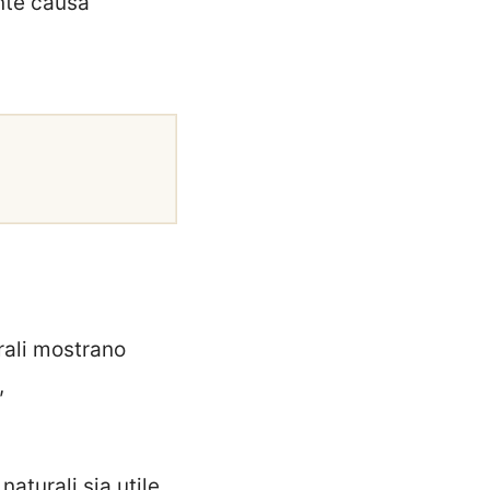
nte causa
urali mostrano
,
aturali sia utile