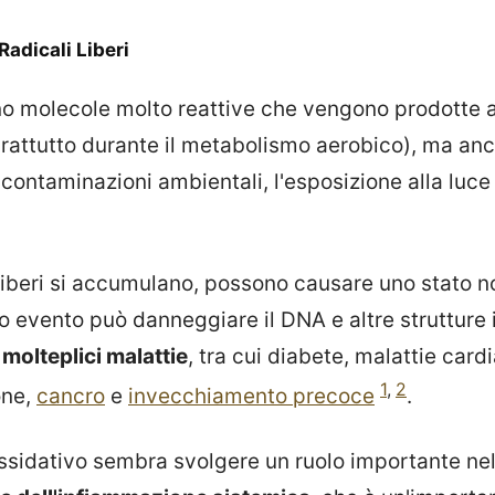
Radicali Liberi
sono molecole molto reattive che vengono prodotte al
attutto durante il metabolismo aerobico), ma anc
ontaminazioni ambientali, l'esposizione alla luce s
 liberi si accumulano, possono causare uno stato
o evento può danneggiare il DNA e altre strutture 
molteplici malattie
, tra cui diabete, malattie card
1
,
2
one,
cancro
e
invecchiamento precoce
.
sidativo sembra svolgere un ruolo importante nel