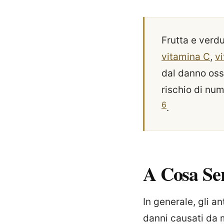
Frutta e verdur
vitamina C
,
v
dal danno oss
rischio di nu
6
.
A Cosa Se
In generale, gli a
danni causati da