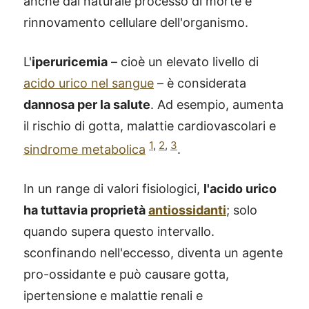
anche dal naturale processo di morte e
rinnovamento cellulare dell'organismo.
L'
iperuricemia
– cioè un elevato livello di
acido urico nel sangue
– è considerata
dannosa per la salute
. Ad esempio, aumenta
il rischio di gotta, malattie cardiovascolari e
1
,
2
,
3
sindrome metabolica
.
In un range di valori fisiologici,
l'acido urico
ha tuttavia proprietà
antiossidanti
; solo
quando supera questo intervallo.
sconfinando nell'eccesso, diventa un agente
pro-ossidante e può causare gotta,
ipertensione e malattie renali e