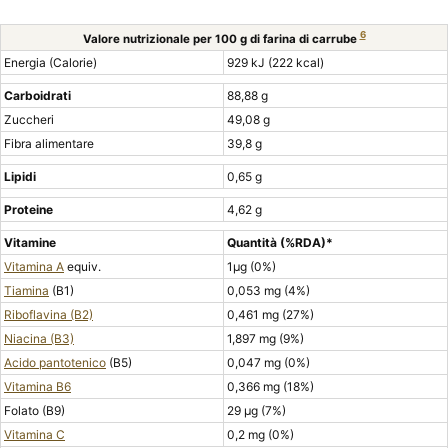
6
Valore nutrizionale per 100 g di farina di carrube
Energia (Calorie)
929 kJ (222 kcal)
Carboidrati
88,88 g
Zuccheri
49,08 g
Fibra alimentare
39,8 g
Lipidi
0,65 g
Proteine
4,62 g
Vitamine
Quantità
(%RDA)*
Vitamina A
equiv.
1μg (0%)
Tiamina
(B1)
0,053 mg (4%)
Riboflavina (B2)
0,461 mg (27%)
Niacina (B3)
1,897 mg (9%)
Acido pantotenico
(B5)
0,047 mg (0%)
Vitamina B6
0,366 mg (18%)
Folato (B9)
29 μg (7%)
Vitamina C
0,2 mg (0%)