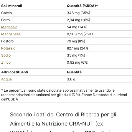
Sali minerali
Quantità
(%RDA)*
Calcio
348 mg (35%)
Ferro
2,94 mg (16%)
Magnesio
54 mg (14%)
Manganese
0,508 mg (25%)
Fosforo
79 mg (8%)
Potassio
827 mg (24%)
Sodio
35 mg (1%)
Zinco
0,92 mg (6%)
Altri costituenti
Quantità
Acqua
3,6 g
* Le percentuali sono state calcolate approssimativamente usando le
raccomandazioni statunitensi per gli adulti (DRI). Fonte: Database di nutrienti
dell'USDA
Secondo i dati del Centro di Ricerca per gli
Alimenti e la Nutrizione CRA-NUT (ex