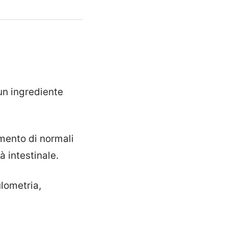
un ingrediente
mento di normali
à intestinale.
lometria,