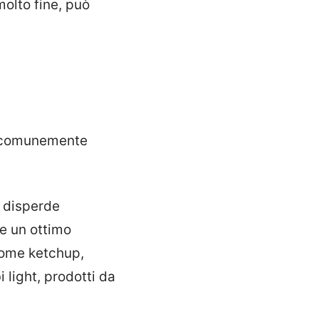
molto fine, può
e comunemente
i disperde
de un ottimo
come ketchup,
i light, prodotti da