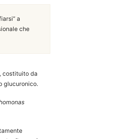
iarsi” a
sionale che
, costituito da
o glucuronico.
thomonas
etamente