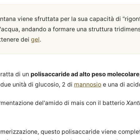
ana viene sfruttata per la sua capacità di “rigonf
l'acqua, andando a formare una struttura tridimen
ttenere dei
gel
.
ratta di un
polisaccaride ad alto peso molecolare
 due unità di glucosio, 2 di
mannosio
e una di acid
ermentazione del'amido di mais con il batterio
Xan
olimerizzazione, questo polisaccaride viene compl