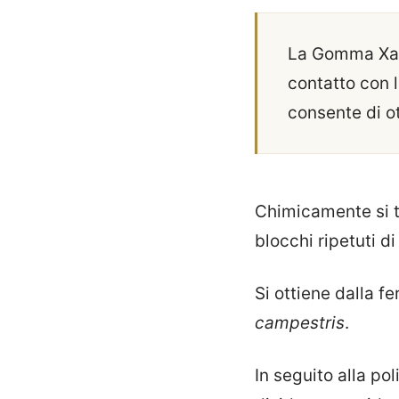
La Gomma Xant
contatto con 
consente di o
Chimicamente si t
blocchi ripetuti di
Si ottiene dalla f
campestris
.
In seguito alla p