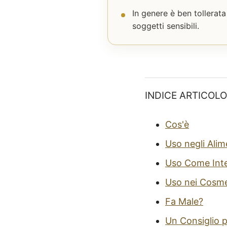
In genere è ben tollerata
soggetti sensibili.
INDICE ARTICOLO
Cos'è
Uso negli Alim
Uso Come Int
Uso nei Cosme
Fa Male?
Un Consiglio p