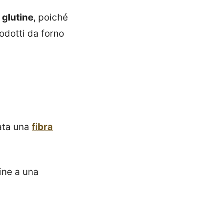
 glutine
, poiché
rodotti da forno
rata una
fibra
gine a una