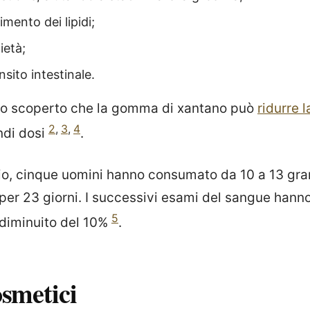
imento dei lipidi;
ietà;
nsito intestinale.
nno scoperto che la gomma di xantano può
ridurre 
2
,
3
,
4
ndi dosi
.
dio, cinque uomini hanno consumato da 10 a 13 g
per 23 giorni. I successivi esami del sangue hanno
5
 diminuito del 10%
.
smetici