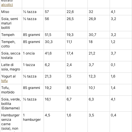
estratti
alcolici
Miso
½ tazza
57
22,6
32
4,1
Soia, semi
½ tazza
56
26,5
26,9
3,2
maturi
bolliti
Tempeh
85 grammi
51,5
19,3
30,7
3,2
Tempeh,
85 grammi
30,3
11,1
18
1,2
cotto
Soia, secca
1 oncia
41,6
17,4
21,2
3,7
tostata
Latte di
1 tazza
6,2
2,4
3,7
0,1
soia, magro
Yogurt al
½ tazza
21,3
7,5
12,3
1,6
tofu
Tofu,
85 grammi
19,2
8,1
10,1
1,4
morbido
Soia, verde,
½ tazza
16,1
6,7
6,3
4,1
bollita
(Edamame)
Hamburger
1
4,5
1,6
3,5
0,4
senza
hamburger
carne
(soia), non