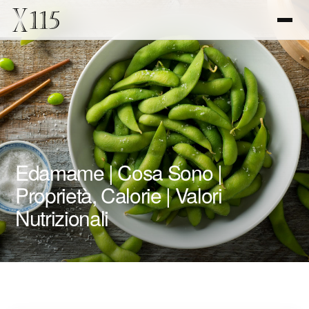
Edamame | Cosa Sono |
Proprietà, Calorie | Valori
Nutrizionali