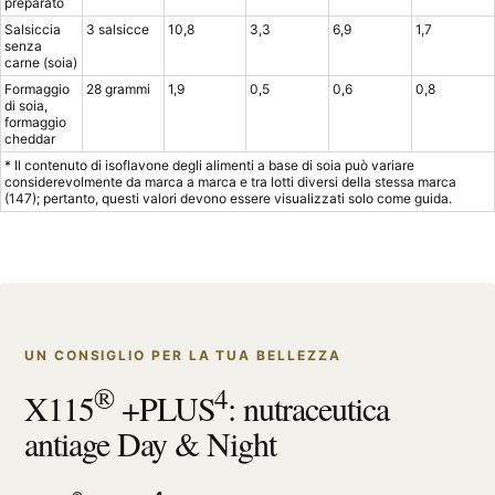
preparato
Salsiccia
3 salsicce
10,8
3,3
6,9
1,7
senza
carne (soia)
Formaggio
28 grammi
1,9
0,5
0,6
0,8
di soia,
formaggio
cheddar
* Il contenuto di isoflavone degli alimenti a base di soia può variare
considerevolmente da marca a marca e tra lotti diversi della stessa marca
(147); pertanto, questi valori devono essere visualizzati solo come guida.
UN CONSIGLIO PER LA TUA BELLEZZA
®
4
X115
+PLUS
: nutraceutica
antiage Day & Night