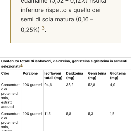
edamame (0,02 – 0,12%) risulta
inferiore rispetto a quello dei
semi di soia matura (0,16 –
3
0,25%)
.
Contenuto totale di isoflavoni, daidzeina, genisteina e gliciteina in alimenti
4
selezionati
Cibo
Porzione
Isoflavoni
Daidzeina
Genisteina
Gliciteina
totali (mg)
(mg)
(mg)
(mg)
Concentrat
100 grammi
94,6
38,2
52,8
4,9
o di
proteine di
soia,
estratti
acquosi
Concentrat
100 grammi
11,5
5,8
5,3
1,5
o di
proteine di
soia,