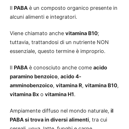
Il
PABA
è un composto organico presente in
alcuni alimenti e integratori.
Viene chiamato anche
vitamina B10
;
tuttavia, trattandosi di un nutriente NON
essenziale, questo termine è improprio.
Il
PABA
è conosciuto anche come
acido
paramino benzoico
,
acido 4-
amminobenzoico
,
vitamina R
,
vitamina B10
,
vitamina Bx
o
vitamina H1
.
Ampiamente diffuso nel mondo naturale,
il
PABA si trova in diversi alimenti
, tra cui
cereali, uova, latte, funghi e carne.