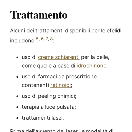
Trattamento
Alcuni dei trattamenti disponibili per le efelidi
5
,
6
,
7
,
8
includono
:
uso di
creme schiarenti
per la pelle,
come quelle a base di
idrochinone
;
uso di farmaci da prescrizione
contenenti
retinoidi
;
uso di peeling chimici;
terapia a luce pulsata;
trattamenti laser.
Prima dell'avvento dei laser, le modalità di