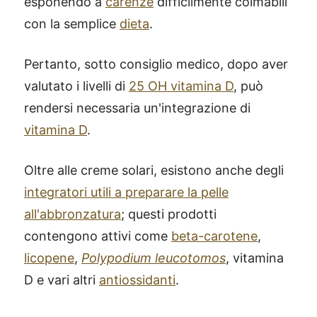
esponendo a
carenze
difficilmente colmabili
con la semplice
dieta
.
Pertanto, sotto consiglio medico, dopo aver
valutato i livelli di
25 OH vitamina D
, può
rendersi necessaria un'integrazione di
vitamina D
.
Oltre alle creme solari, esistono anche degli
integratori utili a preparare la pelle
all'abbronzatura
; questi prodotti
contengono attivi come
beta-carotene
,
licopene
,
Polypodium leucotomos
, vitamina
D e vari altri
antiossidanti
.