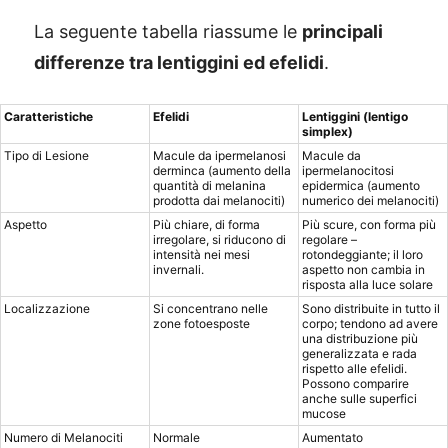
La seguente tabella riassume le
principali
differenze tra lentiggini ed efelidi
.
Caratteristiche
Efelidi
Lentiggini (lentigo
simplex)
Tipo di Lesione
Macule da ipermelanosi
Macule da
derminca (aumento della
ipermelanocitosi
quantità di melanina
epidermica (aumento
prodotta dai melanociti)
numerico dei melanociti)
Aspetto
Più chiare, di forma
Più scure, con forma più
irregolare, si riducono di
regolare –
intensità nei mesi
rotondeggiante; il loro
invernali.
aspetto non cambia in
risposta alla luce solare
Localizzazione
Si concentrano nelle
Sono distribuite in tutto il
zone fotoesposte
corpo; tendono ad avere
una distribuzione più
generalizzata e rada
rispetto alle efelidi.
Possono comparire
anche sulle superfici
mucose
Numero di Melanociti
Normale
Aumentato