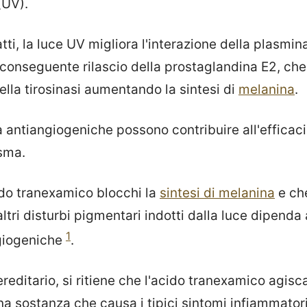
(UV).
ti, la luce UV migliora l'interazione della plasmina
 conseguente rilascio della prostaglandina E2, che
della tirosinasi aumentando la sintesi di
melanina
.
 antiangiogeniche possono contribuire all'efficaci
sma.
cido tranexamico blocchi la
sintesi di melanina
e che
ltri disturbi pigmentari indotti dalla luce dipend
1
ngiogeniche
.
editario, si ritiene che l'acido tranexamico agisca 
na sostanza che causa i tipici sintomi infiammator