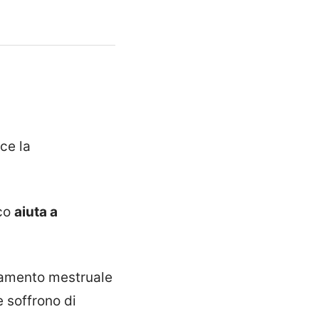
ce la
ico
aiuta a
namento mestruale
 soffrono di