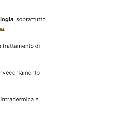
logia
, soprattutto
ma
.
 trattamento di
l'invecchiamento
 intradermica e