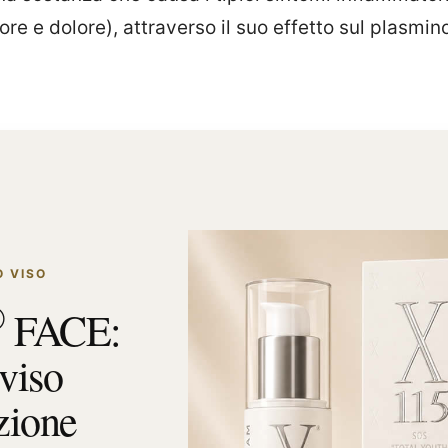
re e dolore), attraverso il suo effetto sul plasmi
 VISO
®
FACE:
viso
zione