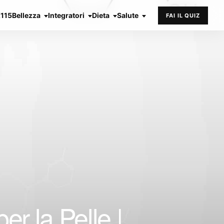
X115
Bellezza
Integratori
Dieta
Salute
FAI IL QUIZ
r la Pelle |