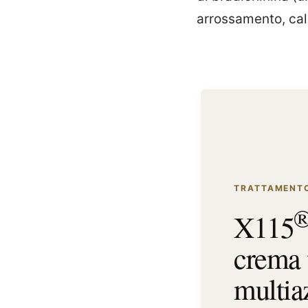
arrossamento, calo
TRATTAMENTO
X115
crema 
multia