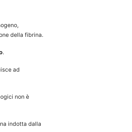
nogeno,
e della fibrina.
o
.
uisce ad
ogici non è
ina indotta dalla