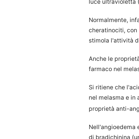
luce ultravioletta 
Normalmente, infat
cheratinociti, con
stimola l'attività 
Anche le proprietà
farmaco nel mela
Si ritiene che l'a
nel melasma e in a
proprietà anti-a
Nell'angioedema er
di bradichinina (u