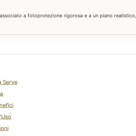
sociato a fotoprotezione rigorosa e a un piano realistico,
a Serve
a
nefici
'Uso
ioni