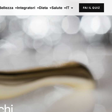
Bellezza
Integratori
Dieta
Salute
IT
FAI IL QUIZ
chi,