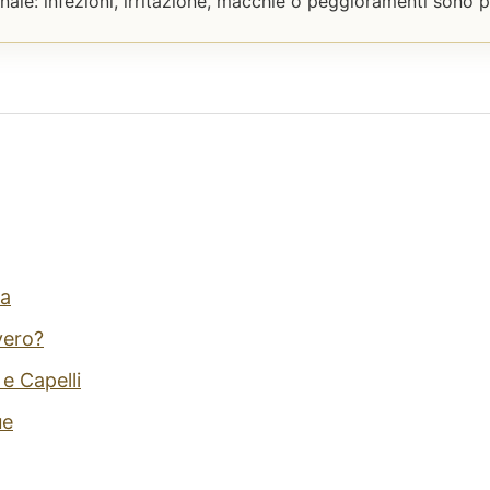
ale: infezioni, irritazione, macchie o peggioramenti sono p
a
vero?
e Capelli
ue