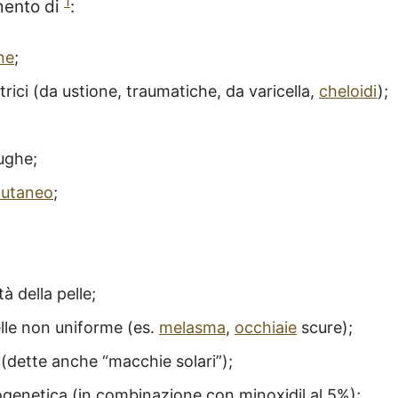
1
mento di
:
ne
;
icatrici (da ustione, traumatiche, da varicella,
cheloidi
);
rughe;
cutaneo
;
tà della pelle;
elle non uniforme (es.
melasma
,
occhiaie
scure);
(dette anche “macchie solari”);
genetica (in combinazione con minoxidil al 5%);