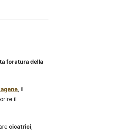
ta foratura della
lagene
, il
orire il
tare
cicatrici
,