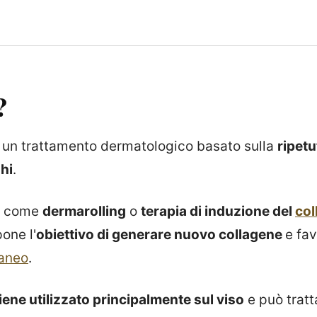
?
è un trattamento dermatologico basato sulla
ripetu
hi
.
e come
dermarolling
o
terapia di induzione del
col
one l'
obiettivo di generare nuovo collagene
e fav
aneo
.
iene utilizzato principalmente sul viso
e può trat