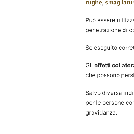
rughe
,
smagliatu
Può essere utiliz
penetrazione di co
Se eseguito corre
Gli
effetti collater
che possono persi
Salvo diversa ind
per le persone con 
gravidanza.