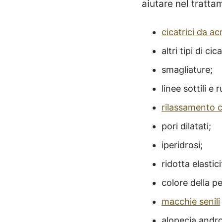
aiutare nel tratta
cicatrici da ac
altri tipi di c
smagliature;
linee sottili e 
rilassamento 
pori dilatati;
iperidrosi;
ridotta elastici
colore della p
macchie senili
alopecia andro