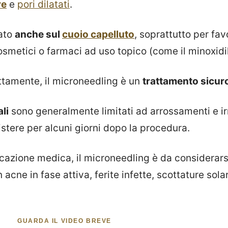
re
e
pori dilatati
.
zato
anche sul
cuoio capelluto
, soprattutto per favo
smetici o farmaci ad uso topico (come il minoxidil
ttamente, il microneedling è un
trattamento sicur
ali
sono generalmente limitati ad arrossamenti e irr
stere per alcuni giorni dopo la procedura.
icazione medica, il microneedling è da considerars
acne in fase attiva, ferite infette, scottature sola
GUARDA IL VIDEO BREVE