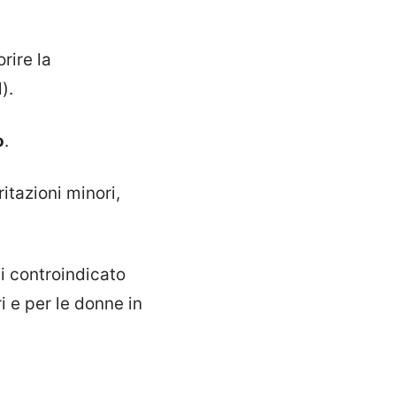
rire la
).
o
.
itazioni minori,
i controindicato
ri e per le donne in