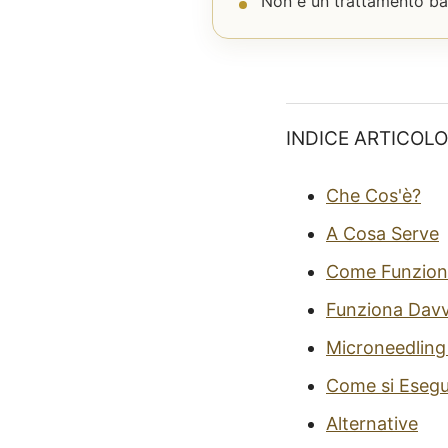
Non è un trattamento ban
INDICE ARTICOLO
Che Cos'è?
A Cosa Serve
Come Funzion
Funziona Dav
Microneedling 
Come si Eseg
Alternative