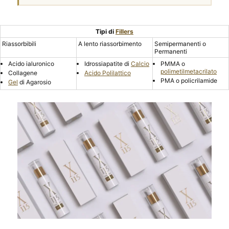
Tipi di
Fillers
Riassorbibili
A lento riassorbimento
Semipermanenti o
Permanenti
Acido ialuronico
Idrossiapatite di
Calcio
PMMA o
polimetilmetacrilato
Collagene
Acido Polilattico
PMA o policrilamide
Gel
di Agarosio