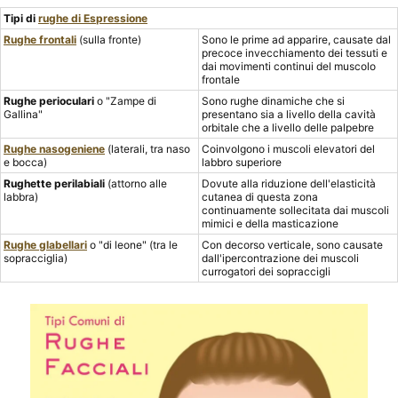
Tipi di
rughe di Espressione
Rughe frontali
(sulla fronte)
Sono le prime ad apparire, causate dal
precoce invecchiamento dei tessuti e
dai movimenti continui del muscolo
frontale
Rughe perioculari
o "Zampe di
Sono rughe dinamiche che si
Gallina"
presentano sia a livello della cavità
orbitale che a livello delle palpebre
Rughe nasogeniene
(laterali, tra naso
Coinvolgono i muscoli elevatori del
e bocca)
labbro superiore
Rughette perilabiali
(attorno alle
Dovute alla riduzione dell'elasticità
labbra)
cutanea di questa zona
continuamente sollecitata dai muscoli
mimici e della masticazione
Rughe glabellari
o "di leone" (tra le
Con decorso verticale, sono causate
sopracciglia)
dall'ipercontrazione dei muscoli
currogatori dei sopraccigli