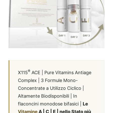
®
X115
ACE | Pure Vitamins Antiage
Complex | 3 Formule Mono-
Concentrate a Utilizzo Ciclico |
Altamente Biodisponibili | In
®
X115
-
flaconcini monodose bifasici |
Le
SCOPRI COME FUNZIONA
Vitamine
A | C | E | nello Stato più