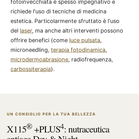
fotoinvecchiata è spesso impegnativo e
richiede l'uso di tecniche di medicina
estetica. Particolarmente sfruttato è l'uso
del
laser
, ma anche altri interventi possono
offrire benefici (come
luce pulsata
,
microneedling,
terapia fotodinamica
,
microdermoabrasione
, radiofrequenza,
carbossiterapia
).
UN CONSIGLIO PER LA TUA BELLEZZA
®
4
X115
+PLUS
: nutraceutica
antiage Day & Night