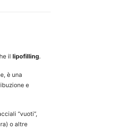
he il
lipofilling
.
le, è una
ribuzione e
ciali “vuoti”,
ra) o altre