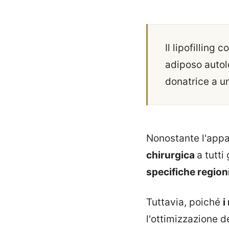
Il lipofilling
adiposo autol
donatrice a un
Nonostante l'appar
chirurgica
a tutti 
specifiche region
Tuttavia, poiché
i
l'ottimizzazione d