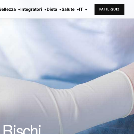
Bellezza
Integratori
Dieta
Salute
IT
FAI IL QUIZ
 Rischi,