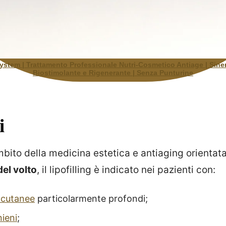
stem | Trattamento Professionale Nutri-Cosmetico Antiage | Siner
Biostimolante e Rigenerante | Senza Punturine
i
bito della medicina estetica e antiaging orientata
el volto
, il lipofilling è indicato nei pazienti con:
 cutanee
particolarmente profondi;
ieni
;