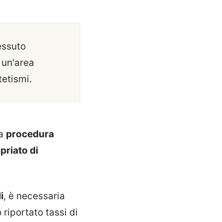
tessuto
 un'area
tetismi.
na
procedura
priato di
i
, è necessaria
riportato tassi di