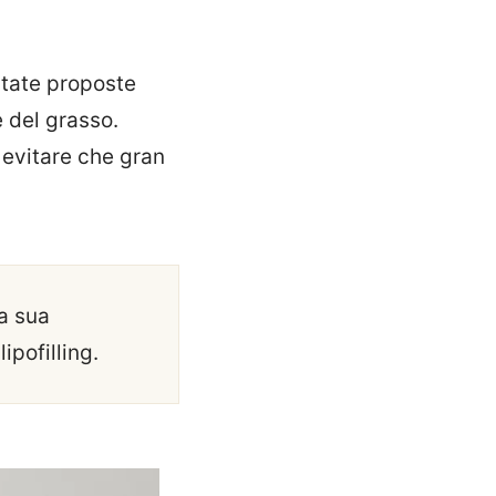
 state proposte
e del grasso.
evitare che gran
la sua
ipofilling.