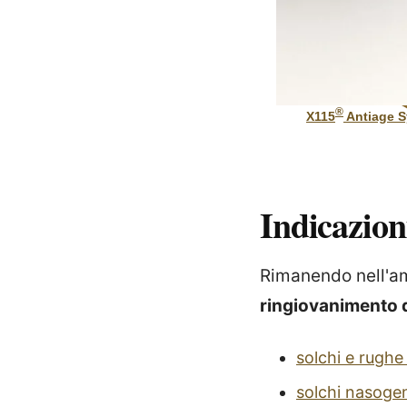
®
X115
Antiage Sy
Indicazion
Rimanendo nell'am
ringiovanimento d
solchi e rughe
solchi nasogen