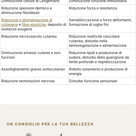
Diminuzione cellule di Langerhans
Diminuzione funzione immunitaria
Riduzione spessore dermico e
Riduzione forza e resistenza
diminuzione fibroblasti
Riduzione e disintegrazione di
Sensibilizzazione a forze deformanti,
collagene
e
fibre elastiche
, deposito di
formazione di rughe fini
sostanze esogene
Riduzione microvascolo cutaneo
Riduzione reattività vascolare
cutanea, disturbo nella
termoregolazione e alimentazione
Diminuzione annessi cutanei e loro
Riduzione lipidi e produzione di
funzioni
sudore, disturbo della guarigione da
ferite profonde e riepitelizzazione
Assottigliamento grasso sottocutaneo
Ridotto isolamento e produzione di
energia
Riduzione terminazioni nervose
Disturbo funzione sensoriale
UN CONSIGLIO PER LA TUA BELLEZZA
®
4