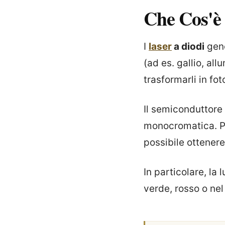
Che Cos'è
I
laser
a diodi
gene
(ad es. gallio, all
trasformarli in fo
Il semiconduttore
monocromatica. Pe
possibile ottener
In particolare, la
verde, rosso o nel