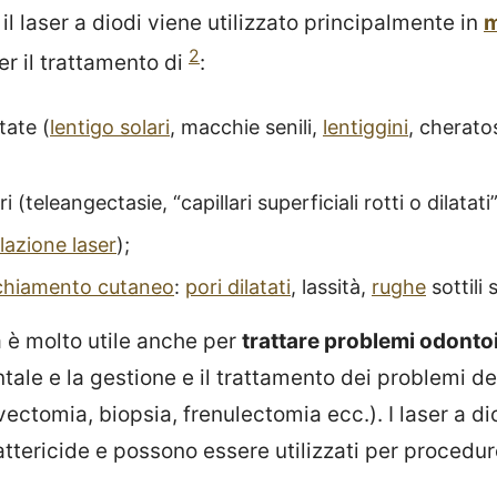
l laser a diodi viene utilizzato principalmente in
m
2
per il trattamento di
:
tate (
lentigo solari
, macchie senili,
lentiggini
, cherato
i (teleangectasie, “capillari superficiali rotti o dilatati”
lazione laser
);
chiamento cutaneo
:
pori dilatati
, lassità,
rughe
sottili 
 è molto utile anche per
trattare problemi odontoi
le e la gestione e il trattamento dei problemi dei
ectomia, biopsia, frenulectomia ecc.). I laser a d
ttericide e possono essere utilizzati per procedur