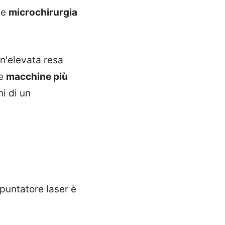
e
microchirurgia
un'elevata resa
re
macchine più
i di un
puntatore laser è