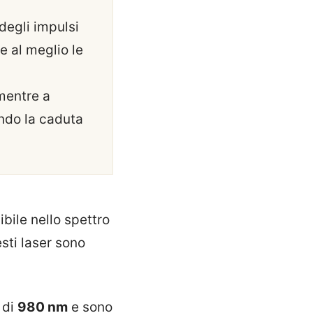
degli impulsi
e al meglio le
 mentre a
ando la caduta
bile nello spettro
esti laser sono
 di
980 nm
e sono