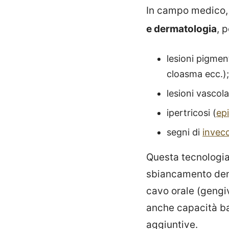
In campo medico, i
e dermatologia
, 
lesioni pigmen
cloasma ecc.);
lesioni vascolar
ipertricosi (
epi
segni di
invec
Questa tecnologia
sbiancamento denta
cavo orale (gengiv
anche capacità ba
aggiuntive.