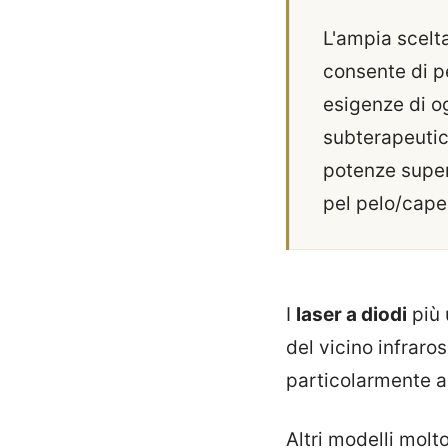
L'ampia scelta
consente di pe
esigenze di o
subterapeutic
potenze superi
pel pelo/capel
I
laser a diodi
più 
del vicino infrar
particolarmente ad
Altri modelli mol