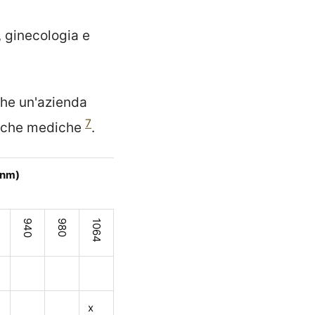
, ginecologia e
che un'azienda
7
utiche mediche
.
(nm)
940
980
1064
1210
1470
1550
1940
x
x
x