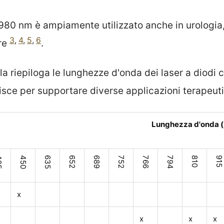
a 980 nm è ampiamente utilizzato anche in urologia
3
,
4
,
5
,
6
re
.
a riepiloga le lunghezze d'onda dei laser a diodi 
nisce per supportare diverse applicazioni terape
Lunghezza d'onda 
05
450
635
652
689
752
766
794
810
915
x
x
x
x