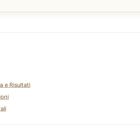
 e Risultati
ioni
ali