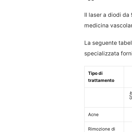
Il laser a diodi d
medicina vascola
La seguente tabell
specializzata for
Tipo di
trattamento
4
Acne
Rimozione di