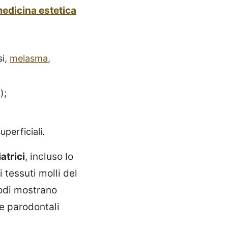
edicina estetica
si,
melasma
,
);
superficiali.
atrici
, incluso lo
 tessuti molli del
iodi mostrano
e parodontali