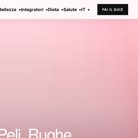
Bellezza
Integratori
Dieta
Salute
IT
FAI IL QUIZ
Peli, Rughe,