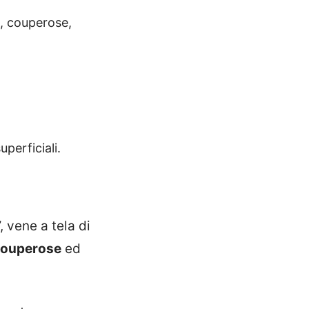
i", couperose,
superficiali.
, vene a tela di
couperose
ed