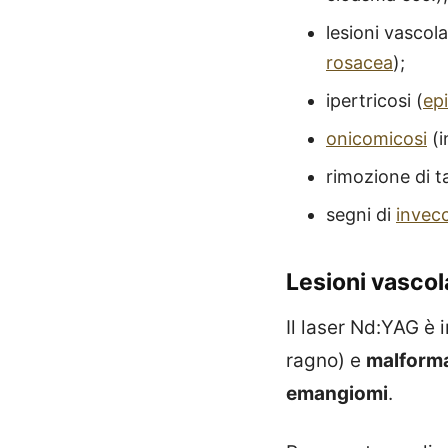
lesioni vascola
rosacea
);
ipertricosi (
epi
onicomicosi
(i
rimozione di t
segni di
invec
Lesioni vascol
Il laser Nd:YAG è 
ragno) e
malformaz
emangiomi
.