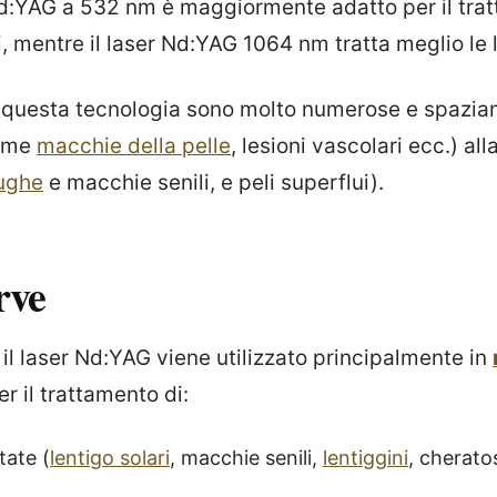
Nd:YAG a 532 nm è maggiormente adatto per il tra
li, mentre il laser Nd:YAG 1064 nm tratta meglio le 
i questa tecnologia sono molto numerose e spazi
ome
macchie della pelle
, lesioni vascolari ecc.) all
ughe
e macchie senili, e peli superflui).
rve
il laser Nd:YAG viene utilizzato principalmente in
per il trattamento di:
tate (
lentigo solari
, macchie senili,
lentiggini
, cherato