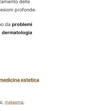
ttamento delle
lesioni profonde.
ano da
problemi
a
dermatologia
medicina estetica
si,
melasma
,