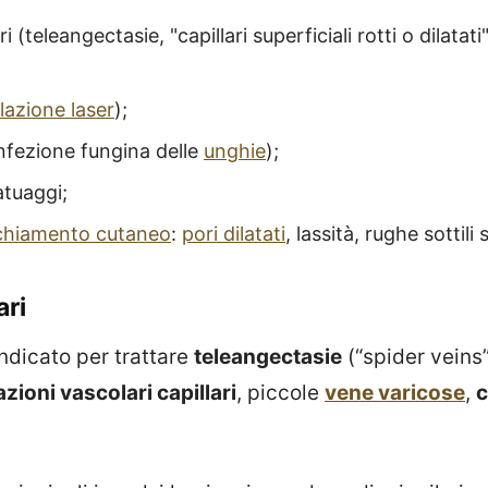
ri (teleangectasie, "capillari superficiali rotti o dilatat
lazione laser
);
nfezione fungina delle
unghie
);
atuaggi;
chiamento cutaneo
:
pori dilatati
, lassità, rughe sottili 
ari
indicato per trattare
teleangectasie
(“spider veins”
ioni vascolari capillari
, piccole
vene varicose
,