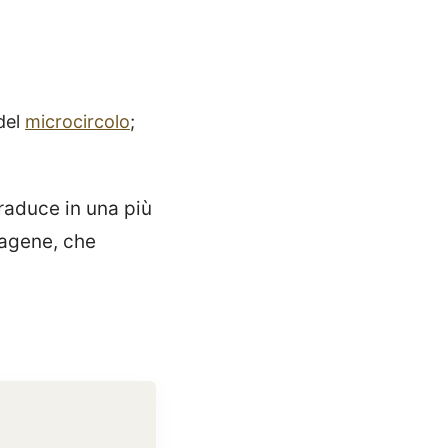
 del
microcircolo
;
traduce in una più
llagene, che