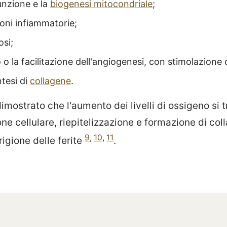
funzione e la
biogenesi mitocondriale
;
ioni infiammatorie;
osi;
o o la facilitazione dell'angiogenesi, con stimolazione
ntesi di
collagene
.
 dimostrato che l'aumento dei livelli di ossigeno si 
one cellulare, riepitelizzazione e formazione di co
9
,
10
,
11
igione delle ferite
.