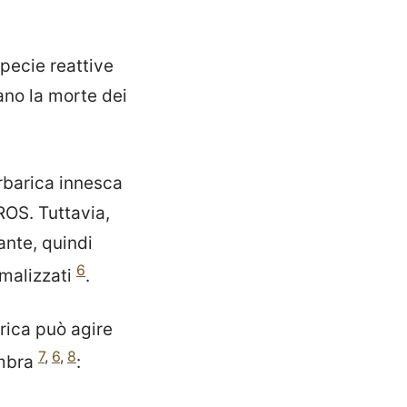
specie reattive
ano la morte dei
erbarica innesca
OS. Tuttavia,
ante, quindi
6
rmalizzati
.
arica può agire
7
,
6
,
8
embra
: