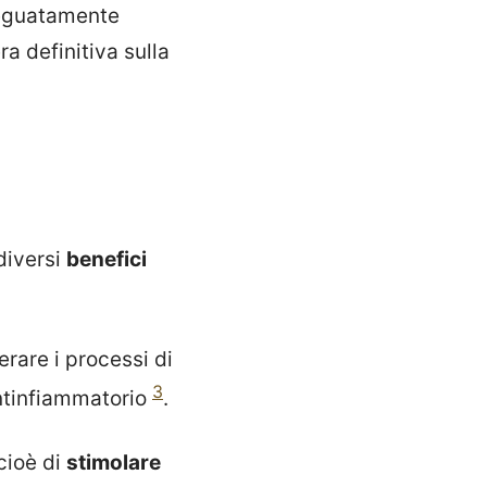
adeguatamente
a definitiva sulla
diversi
benefici
erare i processi di
3
 antinfiammatorio
.
cioè di
stimolare