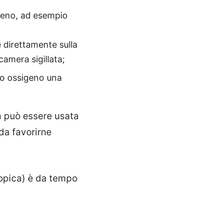
igeno, ad esempio
 direttamente sulla
amera sigillata;
ano ossigeno una
ca può essere usata
da favorirne
topica) è da tempo