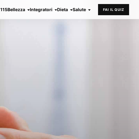
X115
Bellezza
Integratori
Dieta
Salute
FAI IL QUIZ