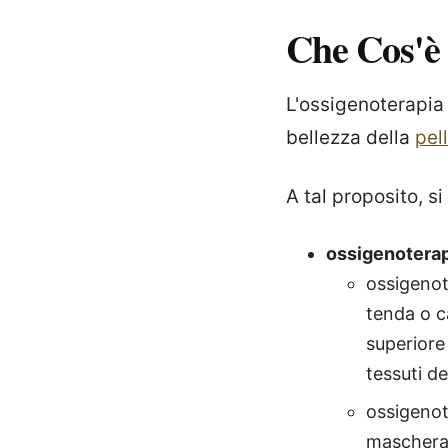
Che Cos'è
L'ossigenoterapia p
bellezza della
pel
A tal proposito, s
ossigenoterap
ossigenot
tenda o c
superiore
tessuti de
ossigenot
maschera,