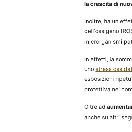
la crescita di nuo
Inoltre, ha un effe
dell'ossigeno (RO
microrganismi pa
In effetti, la som
uno
stress ossida
esposizioni ripet
protettiva nei con
Oltre ad
aumentar
anche su altri seg