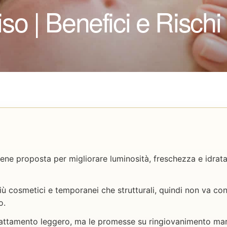
so | Benefici e Rischi
iene proposta per migliorare luminosità, freschezza e idrata
più cosmetici e temporanei che strutturali, quindi non va co
o.
rattamento leggero, ma le promesse su ringiovanimento ma