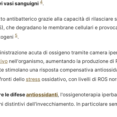
4
vi vasi sanguigni
.
tto antibatterico grazie alla capacità di rilasciare 
S), che degradano le membrane cellulari e provoc
5
togeni
.
ministrazione acuta di ossigeno tramite camera ip
tivo
nell'organismo, aumentando la produzione di R
ute stimolano una risposta compensativa antiossid
fronti dello
stress
ossidativo, con livelli di ROS no
e le difese
antiossidanti
, l'ossigenoterapia iperb
ni distintivi dell'invecchiamento. In particolare s