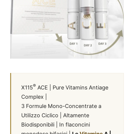
®
X115
ACE | Pure Vitamins Antiage
Complex |
3 Formule Mono-Concentrate a
Utilizzo Ciclico | Altamente
Biodisponibili | In flaconcini
monodose bifasici |
Le
Vitamine
A |