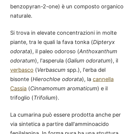
benzopyran-2-one
) è un composto organico
naturale.
Si trova in elevate concentrazioni in molte
piante, tra le quali la fava tonka (
Dipteryx
odorata
), il paleo odoroso (
Anthoxanthum
odoratum
), l'asperula (
Galium odoratum
), il
verbasco
(
Verbascum
spp.), l'erba del
bisonte (
Hierochloe odorata
), la
cannella
Cassia
(
Cinnamomum aromaticum
) e il
trifoglio (
Trifolium
).
La cumarina può essere prodotta anche per
via sintetica a partire dall'amminoacido
fenilalanina. In forma pura ha una struttura