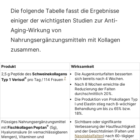
Die folgende Tabelle fasst die Ergebnisse
einiger der wichtigsten Studien zur Anti-
Aging-Wirkung von
Nahrungsergänzungsmitteln mit Kollagen
zusammen.
Produkt
Wirksamkeit
2,5 g Peptide des
Schweinekollagens
Die Augenkonturfalten besserten
®
7
sich bereits nach 4 Wochen.
Typ 1 Verisol
pro Tag / 114 Frauen
Nach 8 Wochen erreichte die
Reduzierung der Falten
durchschnittlich 20%.
Die Produktion von Prokollagen Typ
I und Elastin stieg nach 8-wöchiger
Behandlung um bis zu 65% bzw.
18%.
Flüssiges Nahrungsergänzungsmittel
Sichtbare oder signifikante
®
Verbesserung der Hautfeuchtigkeit
mit
Fischkollagen Peptan
(5g),
und der Gesichtslinien (Falten und
Hyaluronsäure (in vernachlässigbaren
Nasolabialfalten
) nach 60-tägiger
Mengen), Vitaminen und