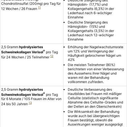
Deutliche Steigerung des
Chondroitinsulfat (200mg) pro Tag für
Hämoglobin- (17,7%) und
11
12 Wochen / 26 Frauen
Kollagengehalts (6,3%) in der
Lederhaut nach 6-wöchiger
Einnahme
Deutliche Steigerung des
Hämoglobin- (15%) und
Kollagengehalts (3,5%) in der
Lederhaut nach 12-wöchiger
Einnahme
2,5 Gramm
hydrolysiertes
Erhöhung der Nagelwachstumsrate
®
um 12% und Verringerung der
Schweinekollagen Verisol
pro Tag
Häufigkeit gebrochener Nägel um
12
für 24 Wochen / 25 Teilnehmer
42%
Die meisten Teilnehmer (80%)
berichteten von einer Verbesserung
des Aussehens ihrer Nägel und
waren mit der Behandlung
vollkommen zufrieden.
2,5 Gramm
hydrolysiertes
Deutliche Verbesserung des
®
Hautbildes bei Frauen mit mäßiger
Schweinekollagen Verisol
pro Tag
Cellulite (statistisch signifikante
für 6 Monate / 105 Frauen im Alter von
Abnahme des Cellulite-Grades und
13
24 bis 50 Jahren
der Dellen an den Oberschenkeln)
Die Wirksamkeit der Behandlung
wurde auch bei übergewichtigen
Frauen bestätigt, obwohl die
Auswirkungen weniger ausgeprägt