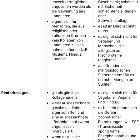
umweltverträglicher
Geschmack; schmeckt
angesehen werden als
mit Sicherheit
die Gewinnung aus
schlechter als Rinder-
Landtieren;
oder
Schweinekollagen;
eignet sich für
Menschen, die aus
es ist im Durchschnitt
religiösen oder
teurer;
kulturellen Gründen
es eignet sich nicht für
kein Kollagen von
Veganer und
Landtieren zu sich
Menschen, die
nehmen können (z.B.
allergisch auf
Moslems, Hindus,
Fischproteine
Juden);
reagieren;
aus Gründen der
mikrobiologischen
Sicherheit enthält es
oft hohe Mengen an
Sulfiten.
Rinderkollagen
gilt als günstige
es eignet sich nicht für
Kollagenquelle;
Vegetarier, Veganer
und Hindus;
weist ausgezeichnete
geschmackliche
es besteht theoretisch
Eigenschaften und
die Gefahr
eine ausgezeichnete
zoonotischer
Löslichkeit auf (wenn
Erkrankungen, wie TSE
angemessen
(Transmissible
hydrolysiert);
spongiforme
Enzephalopathie) und
wenn es aus der