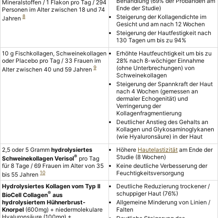
Behandlung (69% der Probanden am
Mineralstoffen / 1 Flakon pro Tag / 294
Ende der Studie)
Personen im Alter zwischen 18 und 74
8
Steigerung der Kollagendichte im
Jahren
Gesicht und am nach 12 Wochen
Steigerung der Hautfestigkeit nach
130 Tagen um bis zu 94%
10 g Fischkollagen, Schweinekollagen
Erhöhte Hautfeuchtigkeit um bis zu
oder Placebo pro Tag / 33 Frauen im
28% nach 8-wöchiger Einnahme
9
(ohne Unterbrechungen) von
Alter zwischen 40 und 59 Jahren
Schweinekollagen
Steigerung der Spannkraft der Haut
nach 4 Wochen (gemessen an
dermaler Echogenität) und
Verringerung der
Kollagenfragmentierung
Deutlicher Anstieg des Gehalts an
Kollagen und Glykosaminoglykanen
(wie Hyaluronsäure) in der Haut
2,5 oder 5 Gramm
hydrolysiertes
Höhere
Hautelastizität
am Ende der
®
Studie (8 Wochen)
Schweinekollagen Verisol
pro Tag
für 8 Tage / 69 Frauen im Alter von 35
Keine deutliche Verbesserung der
10
Feuchtigkeitsversorgung
bis 55 Jahren
Hydrolysiertes Kollagen vom Typ II
Deutliche Reduzierung trockener /
®
schuppiger Haut (76%)
BioCell Collagen
aus
hydrolysiertem Hühnerbrust-
Allgemeine Minderung von Linien /
Knorpel
(600mg) + niedermolekulare
Falten
Hyaluronsäure (100mg) +