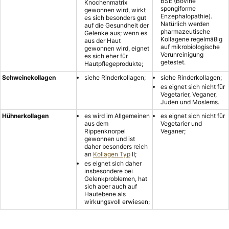
BSE (Bovine
Knochenmatrix
spongiforme
gewonnen wird, wirkt
Enzephalopathie).
es sich besonders gut
Natürlich werden
auf die Gesundheit der
pharmazeutische
Gelenke aus; wenn es
Kollagene regelmäßig
aus der Haut
auf mikrobiologische
gewonnen wird, eignet
Verunreinigung
es sich eher für
getestet.
Hautpflegeprodukte;
Schweinekollagen
siehe Rinderkollagen;
siehe Rinderkollagen;
es eignet sich nicht für
Vegetarier, Veganer,
Juden und Moslems.
Hühnerkollagen
es wird im Allgemeinen
es eignet sich nicht für
aus dem
Vegetarier und
Rippenknorpel
Veganer;
gewonnen und ist
daher besonders reich
an
Kollagen Typ
II;
es eignet sich daher
insbesondere bei
Gelenkproblemen, hat
sich aber auch auf
Hautebene als
wirkungsvoll erwiesen;