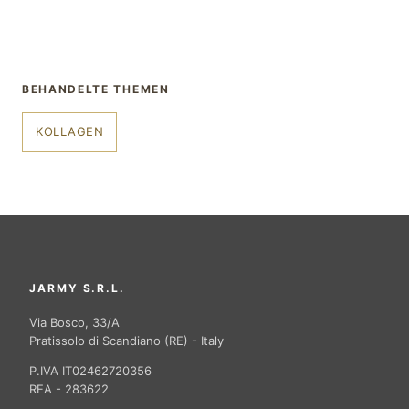
BEHANDELTE THEMEN
KOLLAGEN
JARMY S.R.L.
Via Bosco, 33/A
Pratissolo di Scandiano (RE) - Italy
P.IVA IT02462720356
REA - 283622