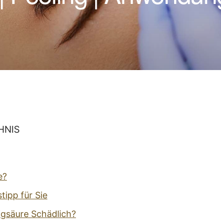
HNIS
e?
tipp für Sie
sigsäure Schädlich?