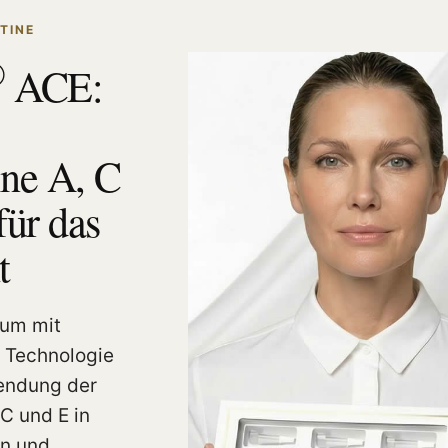
TINE
®
ACE:
ne A, C
für das
t
rum mit
r Technologie
endung der
C und E in
en und