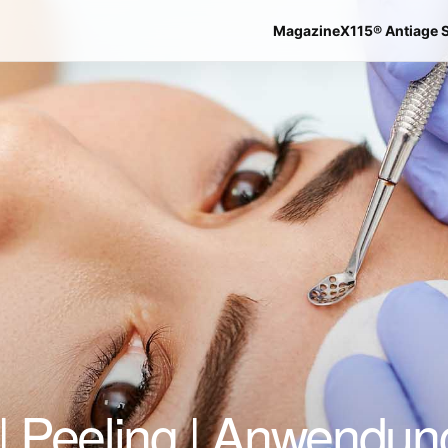
Magazine
X115® Antiage 
 | Peeling | Anwendung