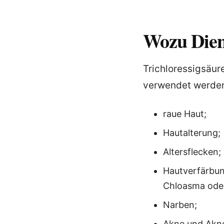
Wozu Dien
Trichloressigsäur
verwendet werde
raue Haut;
Hautalterung;
Altersflecken;
Hautverfärbun
Chloasma oder
Narben;
Akne und Akn