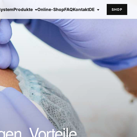
System
Produkte
Online-Shop
FAQ
Kontakt
DE
SHOP
en, Vorteile,