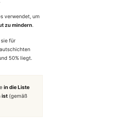
.
es verwendet, um
ut zu mindern
.
sie für
Hautschichten
nd 50% liegt.
re
in die Liste
 ist
(gemäß