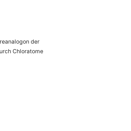
ureanalogon der
durch Chloratome