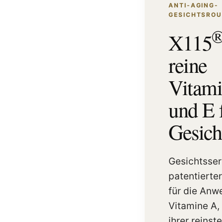
ANTI-AGING-
GESICHTSROU
X115
reine
Vitami
und E 
Gesich
Gesichtsse
patentierte
für die Anw
Vitamine A, 
ihrer reinst