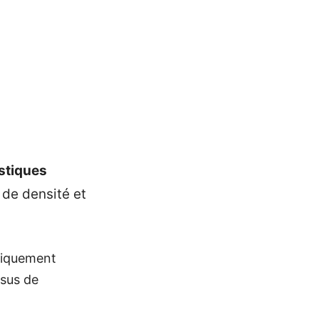
istiques
, de densité et
étiquement
ssus de