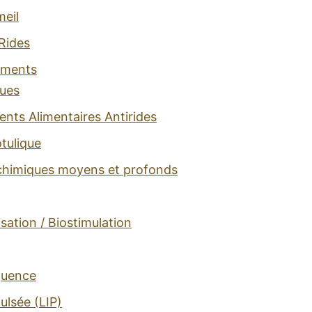
eil
Rides
tements
ues
ts Alimentaires Antirides
tulique
chimiques moyens et profonds
isation / Biostimulation
quence
ulsée (LIP)