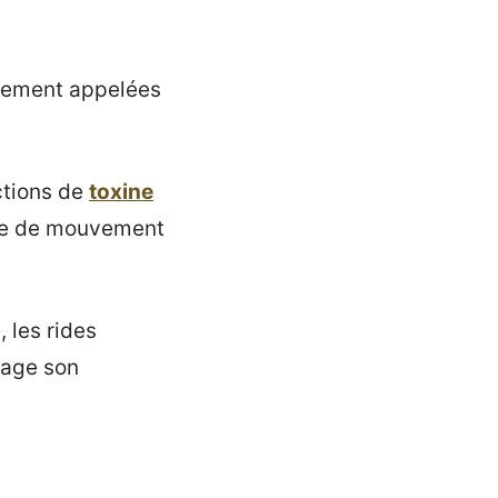
lement appelées
ections de
toxine
nce de mouvement
 les rides
sage son