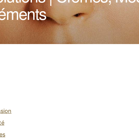
léments
ssion
té
es