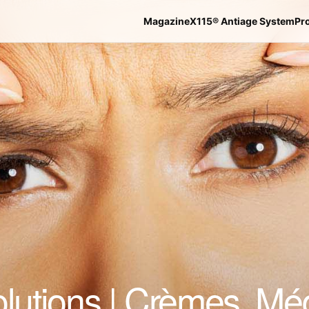
Magazine
X115® Antiage System
Pr
olutions | Crèmes, M