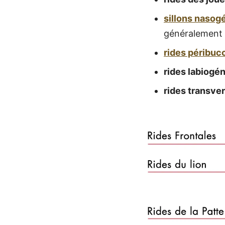
sillons nasog
généralement 
rides péribuc
rides labiogé
rides transve