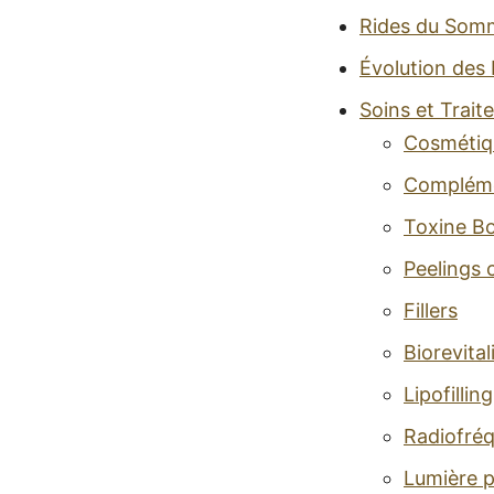
Rides du Somm
Évolution des 
Soins et Trai
Cosmétiq
Complémen
Toxine Bo
Peelings 
Fillers
Biorevital
Lipofilling
Radiofré
Lumière p