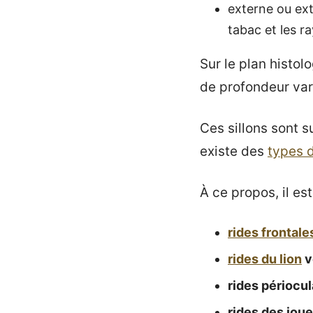
externe ou ext
tabac et les ra
Sur le plan histol
de profondeur var
Ces sillons sont s
existe des
types d
À ce propos, il es
rides frontale
rides du lion
v
rides périocul
rides des jou