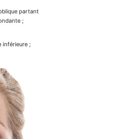
oblique partant
ondante ;
inférieure ;