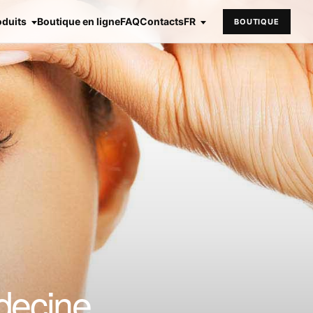
oduits
Boutique en ligne
FAQ
Contacts
FR
BOUTIQUE
édecine