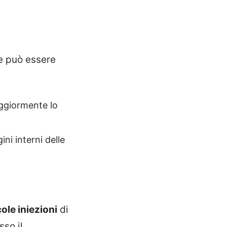
 può essere
aggiormente lo
ni interni delle
ole iniezioni
di
sso il