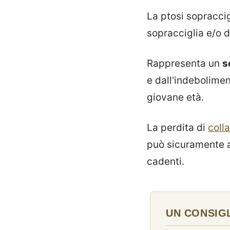
La ptosi sopraccig
sopracciglia e/o d
Rappresenta un
s
e dall'indebolimen
giovane età.
La perdita di
coll
può sicuramente a
cadenti.
UN CONSIGL