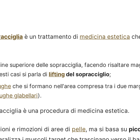
acciglia
è un trattamento di
medicina estetica
che
gine superiore delle sopracciglia, facendo risaltare m
sti casi si parla di
lifting
del sopracciglio
;
ughe
che si formano nell'area compresa tra i due margi
ughe glabellari
).
racciglia è una procedura di medicina estetica.
oni e rimozioni di aree di
pelle
, ma si basa su
picc
ralizza i muscoli target che trascinano verso il ba