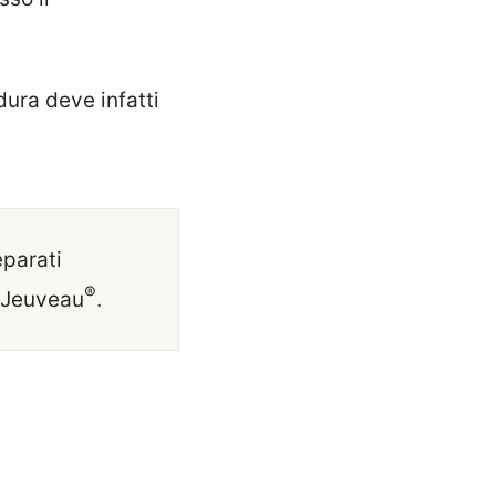
ura deve infatti
eparati
®
 Jeuveau
.