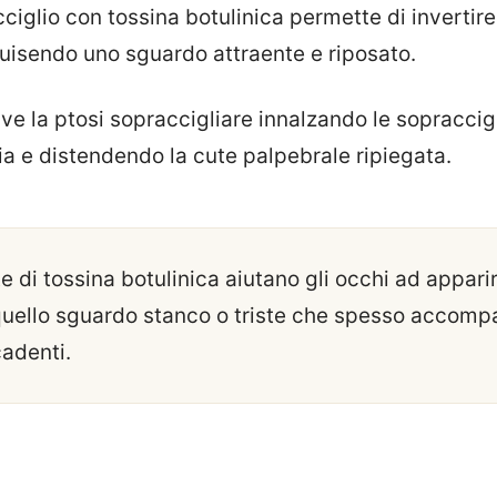
racciglio con tossina botulinica permette di invertir
quisendo uno sguardo attraente e riposato.
ve la ptosi sopraccigliare innalzando le sopraccigl
ia e distendendo la cute palpebrale ripiegata.
te di tossina botulinica aiutano gli occhi ad appari
uello sguardo stanco o triste che spesso accomp
cadenti.