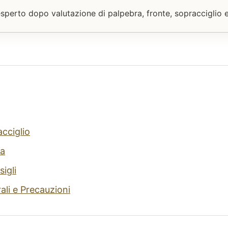
perto dopo valutazione di palpebra, fronte, sopracciglio e
acciglio
a
sigli
rali e Precauzioni