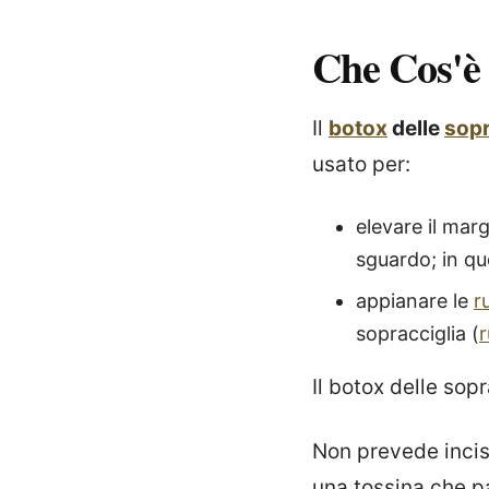
Che Cos'è
Il
botox
delle
sopr
usato per:
elevare il mar
sguardo; in que
appianare le
r
sopracciglia (
r
Il botox delle sop
Non prevede incisi
una tossina che pa