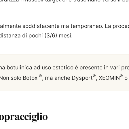
neralmente soddisfacente ma temporaneo. La proced
distanza di pochi (3/6) mesi.
a botulinica ad uso estetico è presente in vari pr
®
®
®
 Non solo Botox
, ma anche Dysport
, XEOMIN
o
Sopracciglio