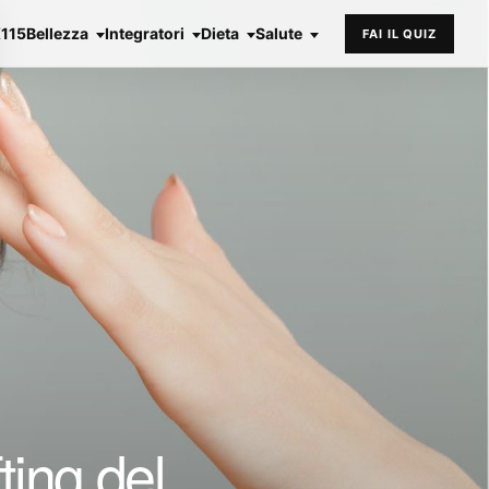
X115
Bellezza
Integratori
Dieta
Salute
FAI IL QUIZ
ting del