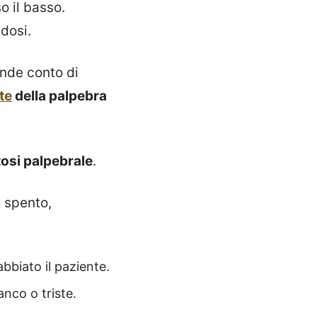
o il basso.
dosi.
ende conto di
te
della palpebra
tosi palpebrale
.
, spento,
bbiato il paziente.
anco o triste.