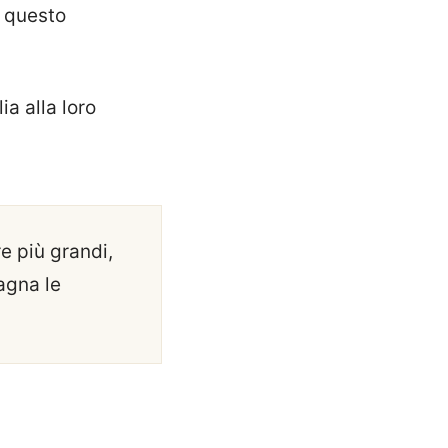
e questo
ia alla loro
re più grandi,
agna le