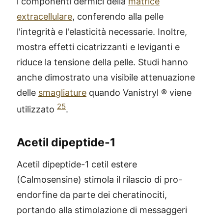
i componenti dermici della
matrice
extracellulare
, conferendo alla pelle
l'integrità e l'elasticità necessarie. Inoltre,
mostra effetti cicatrizzanti e leviganti e
riduce la tensione della pelle. Studi hanno
anche dimostrato una visibile attenuazione
delle
smagliature
quando Vanistryl ® viene
25
utilizzato
.
Acetil dipeptide-1
Acetil dipeptide-1 cetil estere
(Calmosensine) stimola il rilascio di pro-
®
X115
-
endorfine da parte dei cheratinociti,
SCOPRI COME FUNZIONA
portando alla stimolazione di messaggeri