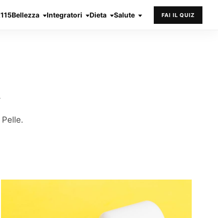
X115
Bellezza
Integratori
Dieta
Salute
FAI IL QUIZ
 Pelle.