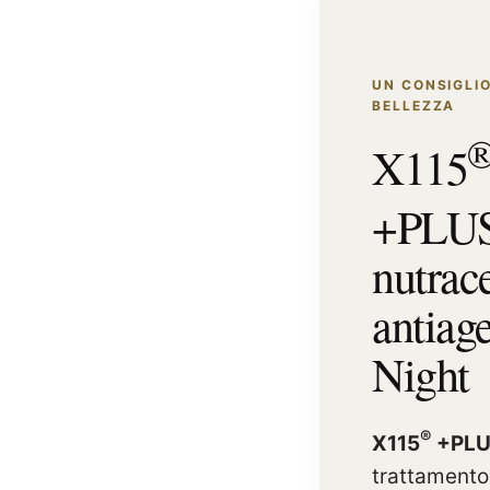
UN CONSIGLIO
BELLEZZA
X115
+PLU
nutrac
antiag
Night
®
X115
+PLU
trattamento