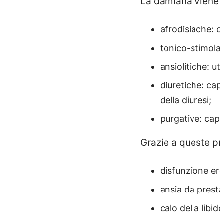
La damiana viene
afrodisiache: 
tonico-stimolant
ansiolitiche: u
diuretiche: cap
della diuresi;
purgative: capa
Grazie a queste pr
disfunzione ere
ansia da prest
calo della libi