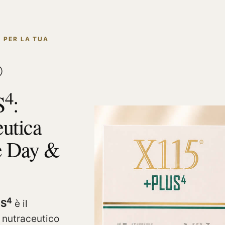
 PER LA TUA
®
4
S
:
eutica
e Day &
4
S
è il
 nutraceutico