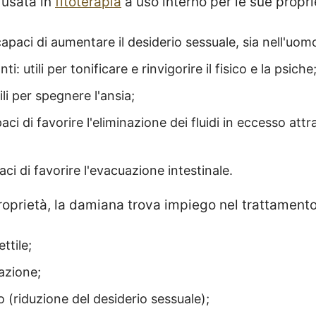
 usata in
fitoterapia
a uso interno per le sue propri
capaci di aumentare il desiderio sessuale, sia nell'uo
i: utili per tonificare e rinvigorire il fisico e la psiche
tili per spegnere l'ansia;
aci di favorire l'eliminazione dei fluidi in eccesso att
ci di favorire l'evacuazione intestinale.
oprietà, la damiana trova impiego nel trattamento
ttile;
azione;
do (riduzione del desiderio sessuale);