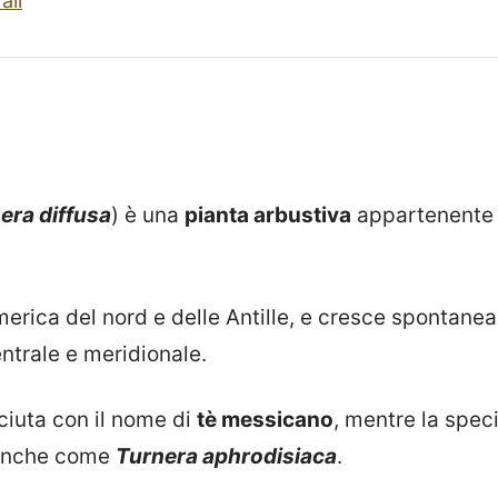
ali
era diffusa
) è una
pianta arbustiva
appartenente a
America del nord e delle Antille, e cresce spontane
ntrale e meridionale.
ciuta con il nome di
tè messicano
, mentre la spec
 anche come
Turnera aphrodisiaca
.