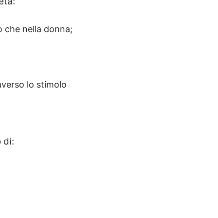
età:
mo che nella donna;
;
raverso lo stimolo
 di: