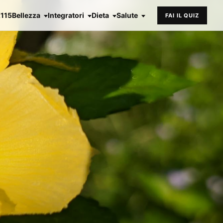
X115
Bellezza
Integratori
Dieta
Salute
FAI IL QUIZ