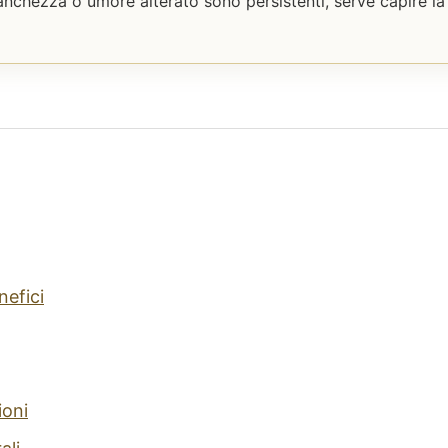
tanchezza o umore alterato sono persistenti, serve capire la
nefici
ioni