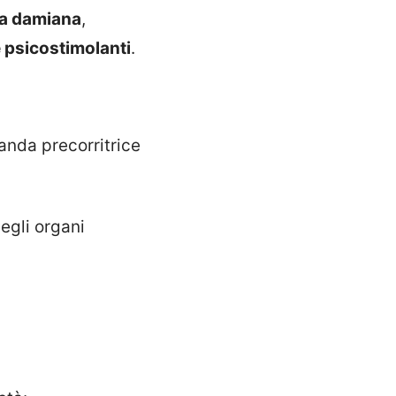
la damiana
,
e psicostimolanti
.
anda precorritrice
egli organi