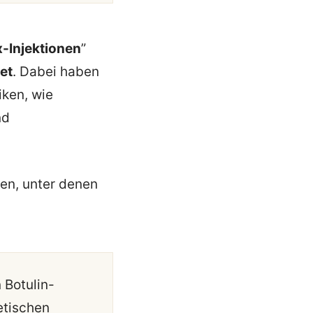
-Injektionen
”
et
. Dabei haben
iken, wie
nd
en, unter denen
 Botulin-
etischen