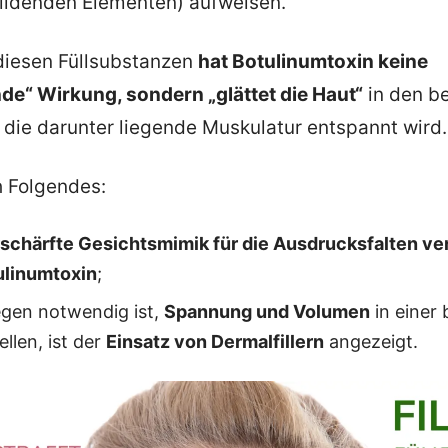
bildenden Elementen) aufweisen.
diesen Füllsubstanzen
hat Botulinumtoxin keine
de“ Wirkung, sondern „glättet die Haut“
in den b
 die darunter liegende Muskulatur entspannt wird.
h Folgendes:
schärfte Gesichtsmimik für die Ausdrucksfalten ver
ulinumtoxin
;
gen notwendig ist,
Spannung und Volumen
in einer 
llen, ist der
Einsatz von Dermalfillern
angezeigt.