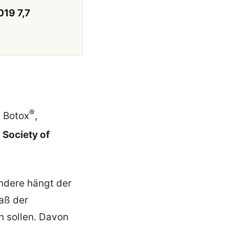
019 7,7
®
 Botox
,
 Society of
ondere hängt der
aß der
n sollen. Davon