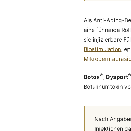
Als Anti-Aging-Be
eine führende Ro
sie injizierbare 
Biostimulation
, e
Mikrodermabrasi
®
Botox
,
Dysport
Botulinumtoxin v
Nach Angabe
Injektionen d