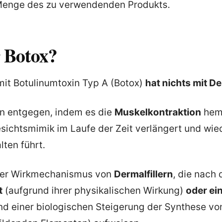
 Menge des zu verwendenden Produkts.
r Botox?
it Botulinumtoxin Typ A (Botox)
hat nichts mit De
ten entgegen, indem es die
Muskelkontraktion
hemm
sichtsmimik im Laufe der Zeit verlängert und wie
lten führt.
t der Wirkmechanismus von
Dermalfillern
, die nach 
t
(aufgrund ihrer physikalischen Wirkung)
oder ei
nd einer biologischen Steigerung der Synthese v