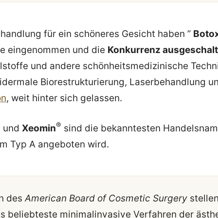
handlung für ein schöneres Gesicht haben ”
Botox
lle eingenommen und die
Konkurrenz ausgeschalt
Füllstoffe und andere schönheitsmedizinische Techn
pidermale Biorestrukturierung, Laserbehandlung u
on
, weit hinter sich gelassen.
®
®
und
Xeomin
sind die bekanntesten Handelsnam
om Typ A angeboten wird.
n des
American Board of Cosmetic Surgery
stellen
as beliebteste minimalinvasive Verfahren der ästh