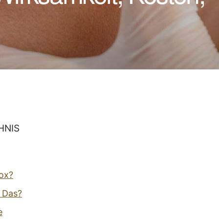
HNIS
tox?
t Das?
e