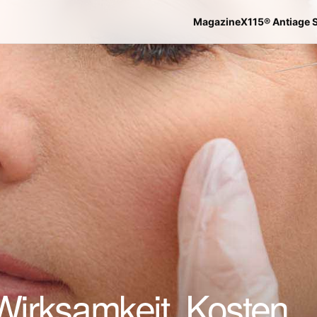
Magazine
X115® Antiage 
 Wirksamkeit, Kosten,