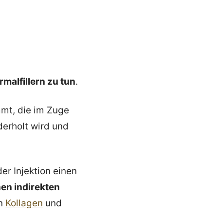
rmalfillern zu tun
.
t, die im Zuge
derholt wird und
der Injektion einen
nen indirekten
on
Kollagen
und