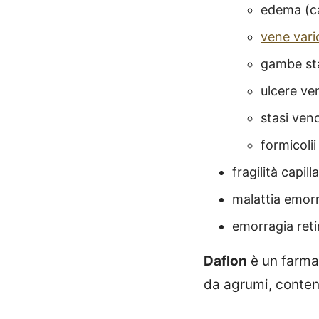
edema (ca
vene vari
gambe sta
ulcere ve
stasi ven
formicolii
fragilità capill
malattia emorr
emorragia reti
Daflon
è un farmac
da agrumi, conten