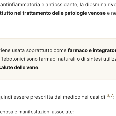
 antinfiammatoria e antiossidante, la diosmina riv
tutto nel trattamento delle patologie venose
e ne
iene usata soprattutto come
farmaco e integrato
I flebotonici sono farmaci naturali o di sintesi utiliz
salute delle vene
.
6
,
7
uindi essere prescritta dal medico nei casi di
:
venosa e manifestazioni associate: