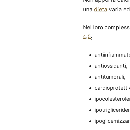
una
dieta
varia ed
Nel loro compless
4
,
5
:
antiinfiammato
antiossidanti,
antitumorali,
cardioprotetti
ipocolesterole
ipotrigliceride
ipoglicemizzan