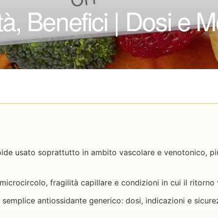
tà, Benefici | Dosi e 
ide usato soprattutto in ambito vascolare e venotonico, p
microcircolo, fragilità capillare e condizioni in cui il ritor
semplice antiossidante generico: dosi, indicazioni e sicur