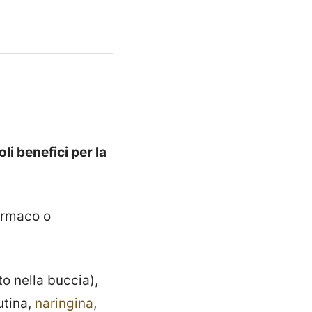
i benefici per la
armaco o
o nella buccia),
utina,
naringina
,