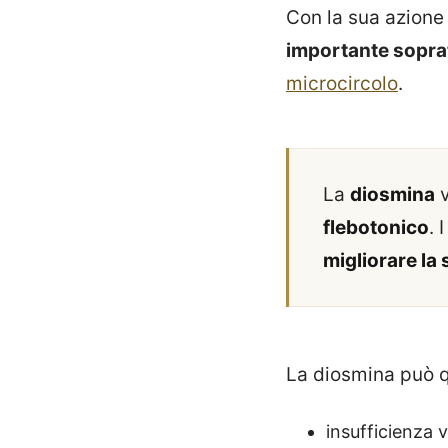
Con la sua azione
importante soprat
microcircolo
.
La
diosmina
v
flebotonico
. 
migliorare la 
La diosmina può q
insufficienza 