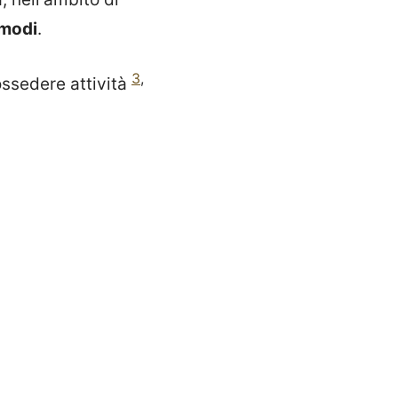
 modi
.
3
,
ossedere attività