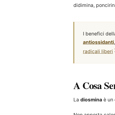
didimina, poncirin
I benefici de
antiossidanti
radicali liberi
A Cosa Se
La
diosmina
è un
Non apporta calori