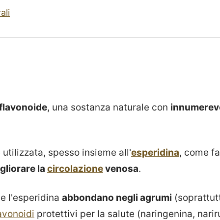
ali
flavonoide
, una sostanza naturale con
innumerevol
utilizzata, spesso insieme all'
esperidina
, come f
gliorare la
circolazione
venosa
.
e l'esperidina
abbondano negli agrumi
(soprattutt
avonoidi
protettivi per la salute (naringenina, narir