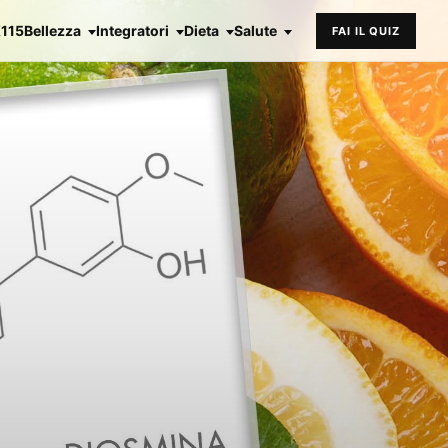
X115
Bellezza
Integratori
Dieta
Salute
FAI IL QUIZ