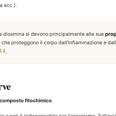
a ecc.).
lla diosmina si devono principalmente alle sue
prop
, che proteggono il corpo dall'infiammazione e dal
1
,
2
.
rve
composto fitochimico
.
e e non è indispensabile per l'organismo. Tuttavia