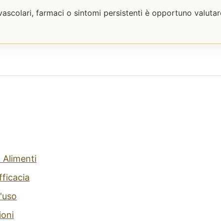
vascolari, farmaci o sintomi persistenti è opportuno valutar
 Alimenti
fficacia
'uso
ioni