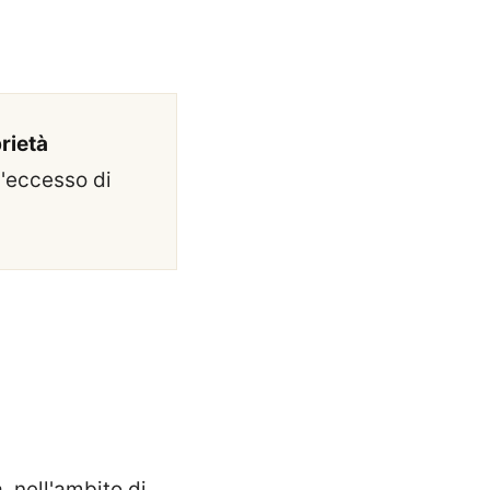
rietà
l'eccesso di
, nell'ambito di