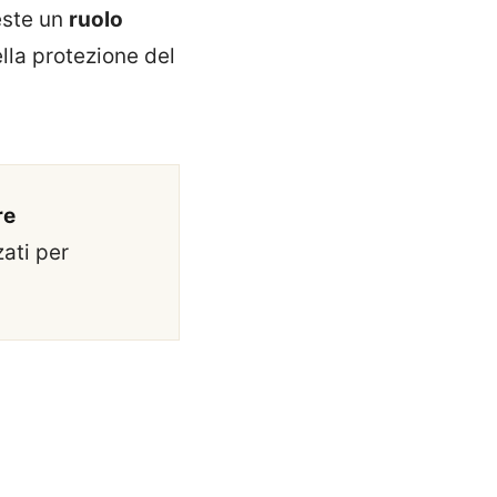
este un
ruolo
lla protezione del
re
zati per