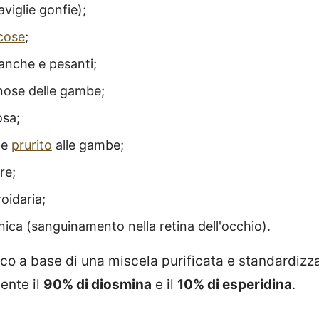
viglie gonfie);
cose
;
nche e pesanti;
nose delle gambe;
osa;
 e
prurito
alle gambe;
are;
oidaria;
nica (sanguinamento nella retina dell'occhio).
o a base di una miscela purificata e standardizza
ente il
90% di diosmina
e il
10% di esperidina
.