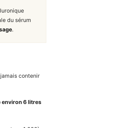
aluronique
ale du sérum
isage
.
 jamais contenir
environ 6 litres