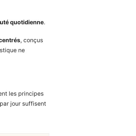
auté quotidienne
.
ncentrés
, conçus
istique ne
nt les principes
ar jour suffisent