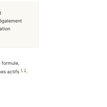
t
 également
ation
 formule,
1
,
2
pes actifs
.