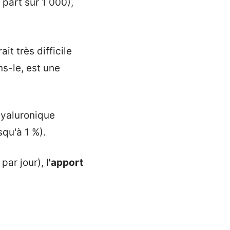
 part sur 1 000),
it très difficile
ns-le, est une
hyaluronique
qu'à 1 %).
 par jour),
l'apport