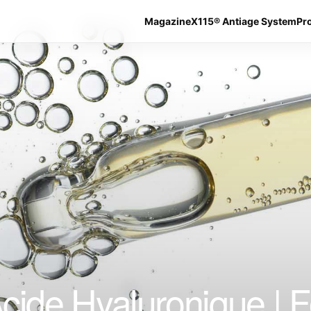
Magazine
X115® Antiage System
Pr
cide Hyaluronique | Fo