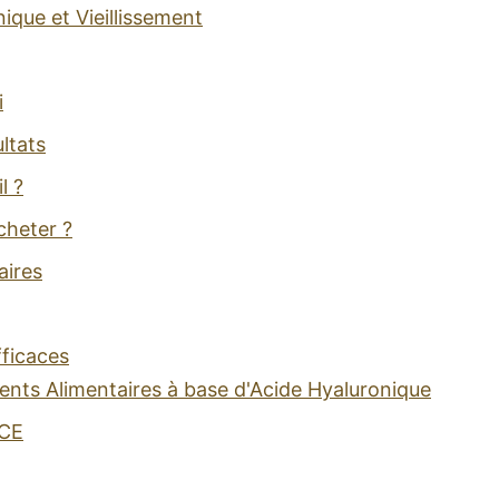
ique et Vieillissement
i
ltats
l ?
cheter ?
aires
fficaces
ts Alimentaires à base d'Acide Hyaluronique
ACE