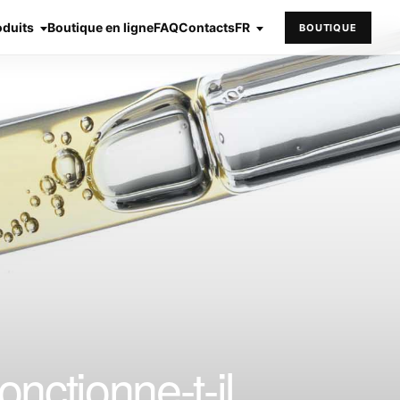
oduits
Boutique en ligne
FAQ
Contacts
FR
BOUTIQUE
nctionne-t-il