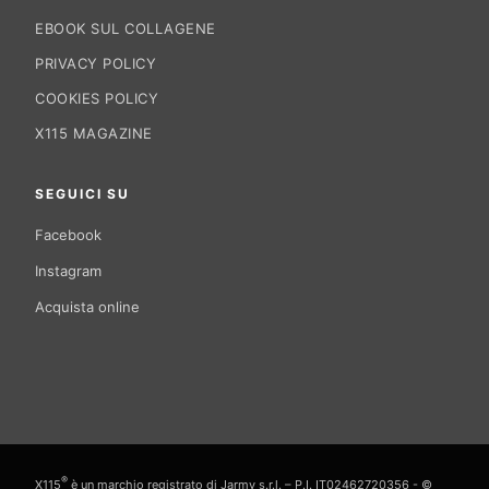
EBOOK SUL COLLAGENE
PRIVACY POLICY
COOKIES POLICY
X115 MAGAZINE
SEGUICI SU
Facebook
Instagram
Acquista online
®
X115
è un marchio registrato di Jarmy s.r.l. – P.I. IT02462720356 - ©