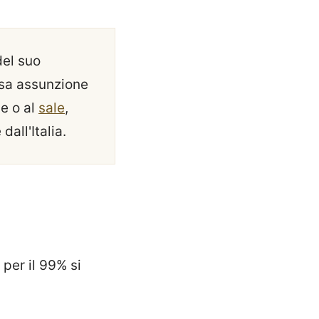
del suo
ersa assunzione
le o al
sale
,
all'Italia.
 per il 99% si