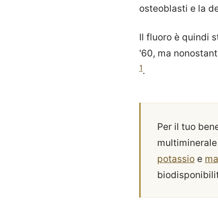
osteoblasti e la 
Il fluoro è quindi
'60, ma nonostante
1
.
Per il tuo be
multiminerale 
potassio
e
ma
biodisponibili