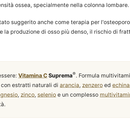
densità ossea, specialmente nella colonna lombare.
 stato suggerito anche come terapia per l'osteoporos
 la produzione di osso più denso, il rischio di frat
®
nessere:
Vitamina C
Suprema
. Formula multivitam
con estratti naturali di
arancia
,
zenzero
ed
echin
gnesio
,
zinco
,
selenio
e un complesso
multivitami
tà.