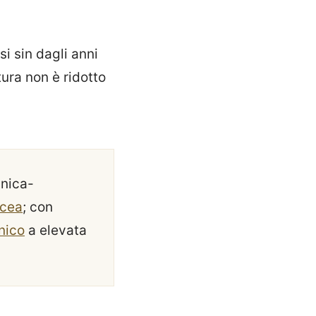
i sin dagli anni
tura non è ridotto
inica-
acea
; con
nico
a elevata