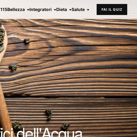
X115
Bellezza
Integratori
Dieta
Salute
FAI IL QUIZ
ici dell'Acqua