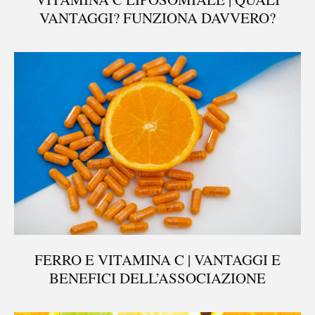
VANTAGGI? FUNZIONA DAVVERO?
FERRO E VITAMINA C | VANTAGGI E
BENEFICI DELL’ASSOCIAZIONE
®
X115
-
SCOPRI COME FUNZIONA