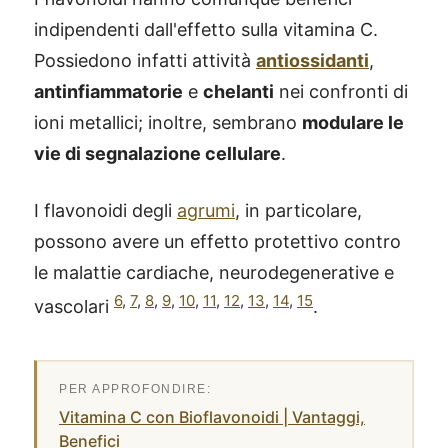
indipendenti dall'effetto sulla vitamina C.
Possiedono infatti attività
antiossidanti
,
antinfiammatorie
e
chelanti
nei confronti di
ioni metallici; inoltre, sembrano
modulare le
vie di segnalazione cellulare
.
I flavonoidi degli
agrumi
, in particolare,
possono avere un effetto protettivo contro
le malattie cardiache, neurodegenerative e
6
,
7
,
8
,
9
,
10
,
11
,
12
,
13
,
14
,
15
vascolari
.
Vitamina C con Bioflavonoidi | Vantaggi,
Benefici