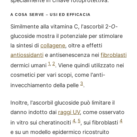
specialmente in chiave fotoprotettiva.
A COSA SERVE – USI ED EFFICACIA
Similmente alla vitamina C, l'ascorbil 2-
O
-
glucoside mostra il potenziale per stimolare
la sintesi di
collagene
, oltre a effetti
antiossidanti
e antisenescenza nei
fibroblasti
1
,
2
dermici umani
. Viene quindi utilizzato nei
cosmetici per vari scopi, come l'anti-
3
invecchiamento della pelle
.
Inoltre, l'ascorbil glucoside può limitare il
danno indotto dai
raggi UV
, come osservato
4
,
5
4
in vitro sui cheratinociti
, sui fibroblasti
e su un modello epidermico ricostruito