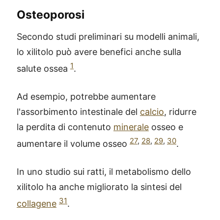
Osteoporosi
Secondo studi preliminari su modelli animali,
lo xilitolo può avere benefici anche sulla
1
salute ossea
.
Ad esempio, potrebbe aumentare
l'assorbimento intestinale del
calcio
, ridurre
la perdita di contenuto
minerale
osseo e
27
,
28
,
29
,
30
aumentare il volume osseo
.
In uno studio sui ratti, il metabolismo dello
xilitolo ha anche migliorato la sintesi del
31
collagene
.