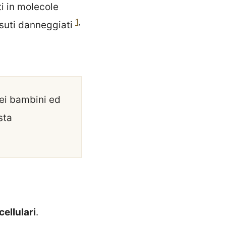
i in molecole
1
,
ssuti danneggiati
dei bambini ed
sta
ellulari
.