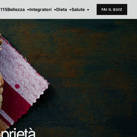
X115
Bellezza
Integratori
Dieta
Salute
FAI IL QUIZ
prietà,