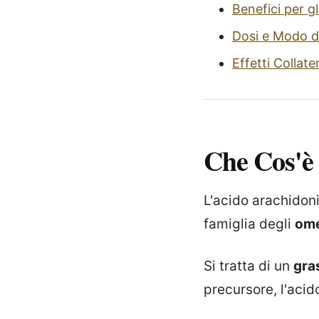
Benefici per gl
Dosi e Modo d
Effetti Collate
Che Cos'è
L'acido arachidon
famiglia degli
om
Si tratta di un
gra
precursore, l'aci