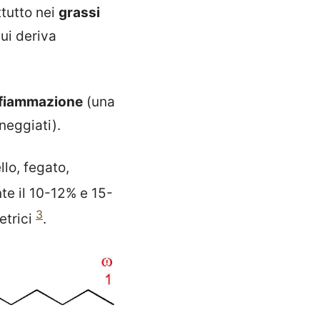
ttutto nei
grassi
cui deriva
infiammazione
(una
neggiati).
llo, fegato,
te il 10-12% e 15-
3
etrici
.