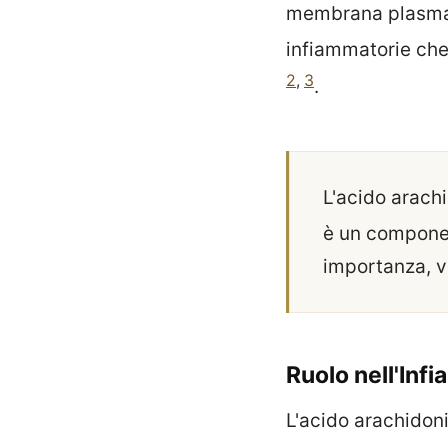
membrana plasmat
infiammatorie che 
2
,
3
.
L'acido arachi
è un compone
importanza, vi
Ruolo nell'Inf
L'acido arachidon