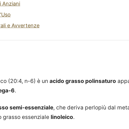
i Anziani
'Uso
rali e Avvertenze
ico (20:4, n-6) è un
acido grasso polinsaturo
appa
ega-6
.
sso semi-essenziale
, che deriva perlopiù dal me
do grasso essenziale
linoleico
.