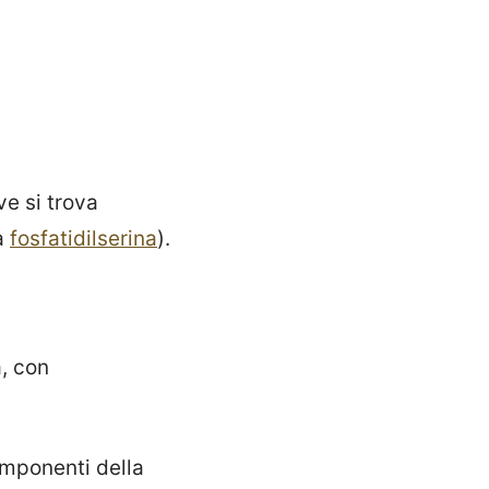
ve si trova
a
fosfatidilserina
).
a, con
componenti della