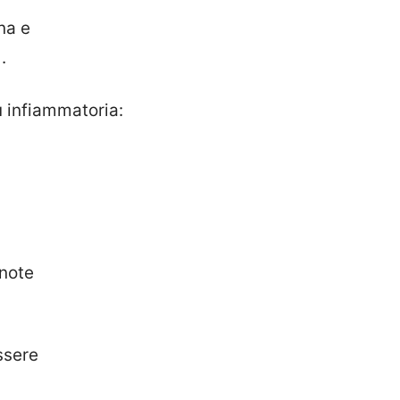
na e
.
ù infiammatoria:
 note
ssere