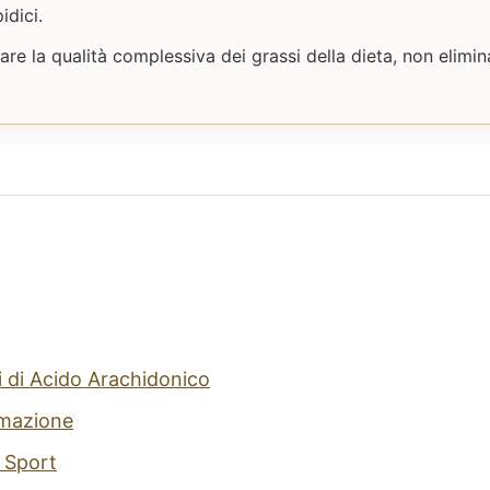
idici.
rare la qualità complessiva dei grassi della dieta, non elim
i di Acido Arachidonico
mmazione
o Sport