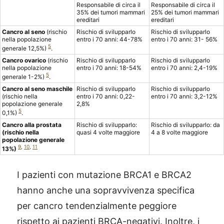
Responsabile di circa il
Responsabile di circa il
35% dei tumori mammari
25% dei tumori mammari
ereditari
ereditari
Cancro al seno
(rischio
Rischio di svilupparlo
Rischio di svilupparlo
nella popolazione
entro i 70 anni: 44-78%
entro i 70 anni: 31- 56%
5
generale 12,5%)
.
Cancro ovarico
(rischio
Rischio di svilupparlo
Rischio di svilupparlo
nella popolazione
entro i 70 anni: 18-54%
entro i 70 anni: 2,4-19%
5
generale 1-2%)
.
Cancro al seno maschile
Rischio di svilupparlo
Rischio di svilupparlo
(rischio nella
entro i 70 anni: 0,22-
entro i 70 anni: 3,2-12%
popolazione generale
2,8%
5
0,1%)
.
Cancro alla prostata
Rischio di svilupparlo:
Rischio di svilupparlo: da
(rischio nella
quasi 4 volte maggiore
4 a 8 volte maggiore
popolazione generale
9
,
10
,
11
13%)
I pazienti con mutazione BRCA1 e BRCA2
hanno anche una sopravvivenza specifica
per cancro tendenzialmente peggiore
rispetto ai pazienti BRCA-negativi. Inoltre, i