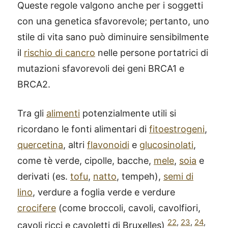
Queste regole valgono anche per i soggetti
con una genetica sfavorevole; pertanto, uno
stile di vita sano può diminuire sensibilmente
il
rischio di cancro
nelle persone portatrici di
mutazioni sfavorevoli dei geni BRCA1 e
BRCA2.
Tra gli
alimenti
potenzialmente utili si
ricordano le fonti alimentari di
fitoestrogeni
,
quercetina
, altri
flavonoidi
e
glucosinolati
,
come tè verde, cipolle, bacche,
mele
,
soia
e
derivati (es.
tofu
,
natto
, tempeh),
semi di
lino
, verdure a foglia verde e verdure
crocifere
(come broccoli, cavoli, cavolfiori,
22
,
23
,
24
,
cavoli ricci e cavoletti di Bruxelles)