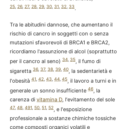
25
,
26
,
27
,
28
,
29
,
30
,
31
,
32
,
33
.
Tra le abitudini dannose, che aumentano il
rischio di cancro in soggetti con o senza
mutazioni sfavorevoli di BRCA1 e BRCA2,
ricordiamo l'assunzione di alcol (soprattutto
34
,
35
per il cancro al seno)
, il fumo di
36
,
37
,
38
,
39
,
40
sigaretta
, la sedentarietà e
41
,
42
,
43
,
44
,
45
l'obesità
, il lavoro a turni e in
46
generale un sonno insufficiente
, la
carenza di
vitamina D
, l'evitamento del sole
47
,
48
,
491
,
50
,
51
,
52
, e l'esposizione
professionale a sostanze chimiche tossiche
come composti organici volatili e