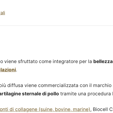
ali
lo viene sfruttato come integratore per la
bellezza
olazioni
.
più diffusa viene commercializzata con il marchio
artilagine sternale di pollo
tramite una procedura 
fonti di collagene (suine, bovine, marine)
, Biocell 