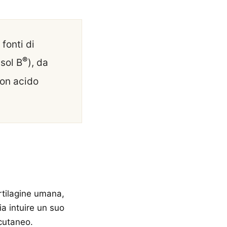
fonti di
®
isol B
), da
con acido
artilagine umana,
ia intuire un suo
 cutaneo.