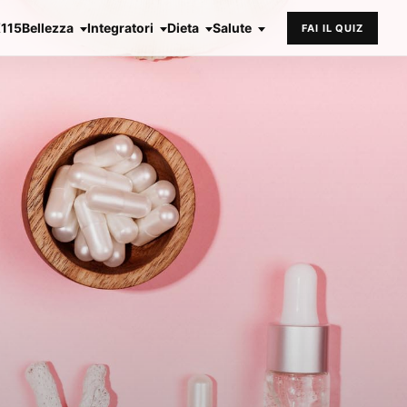
X115
Bellezza
Integratori
Dieta
Salute
FAI IL QUIZ