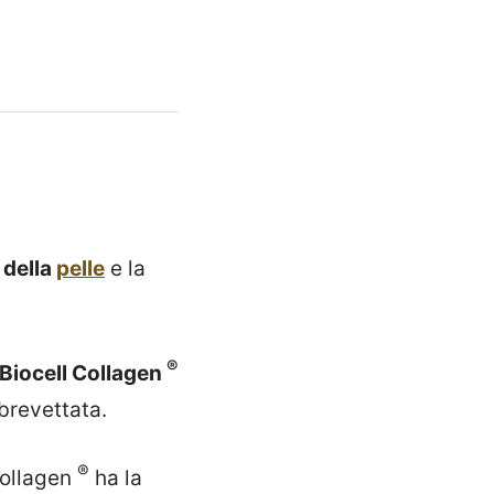
 della
pelle
e la
®
Biocell Collagen
brevettata.
®
Collagen
ha la