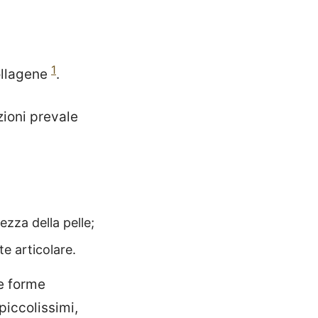
1
ollagene
.
azioni prevale
lezza della pelle;
te articolare.
le forme
piccolissimi,