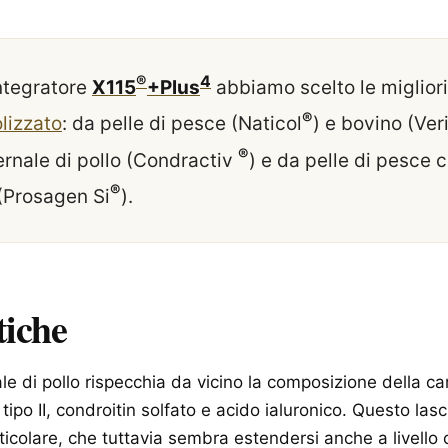
®
4
integratore
X115
+Plus
abbiamo scelto le migliori 
®
lizzato
: da pelle di pesce (Naticol
) e bovino (Ver
®
ernale di pollo (Condractiv
) e da pelle di pesce 
®
 (Prosagen Si
).
tiche
ale di pollo rispecchia da vicino la composizione della c
 tipo II, condroitin solfato e acido ialuronico. Questo lasc
articolare, che tuttavia sembra estendersi anche a livello