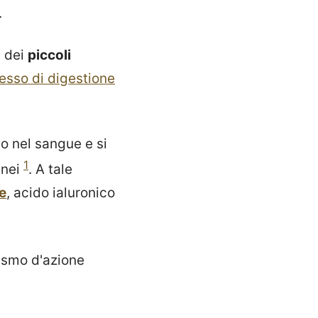
.
i dei
piccoli
esso di digestione
no nel sangue e si
1
inei
. A tale
ne
, acido ialuronico
ismo d'azione