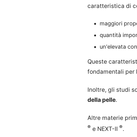
caratteristica di 
maggiori propo
quantità impor
un'elevata co
Queste caratteris
fondamentali per 
Inoltre, gli studi 
della pelle
.
Altre materie pri
®
®
e NEXT-II
.