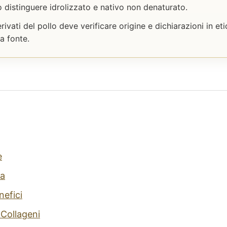
o distinguere idrolizzato e nativo non denaturato.
erivati del pollo deve verificare origine e dichiarazioni in e
a fonte.
e
a
nefici
 Collageni