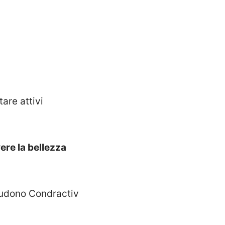
are attivi
re la bellezza
ludono Condractiv