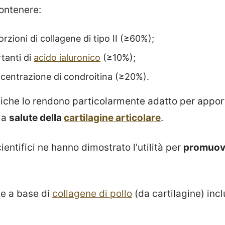
contenere:
rzioni di collagene di tipo II (≥60%);
tanti di
acido ialuronico
(≥10%);
ncentrazione di condroitina (≥20%).
tiche lo rendono particolarmente adatto per apport
la
salute della
cartilagine articolare
.
scientifici ne hanno dimostrato l'utilità per
promuove
me a base di
collagene di pollo
(da cartilagine) inc