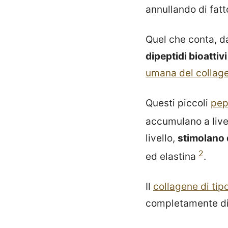
annullando di fatto
Quel che conta, da
dipeptidi bioattiv
umana del collag
Questi piccoli
pep
accumulano a live
livello,
stimolano 
2
ed elastina
.
Il
collagene di tip
completamente di