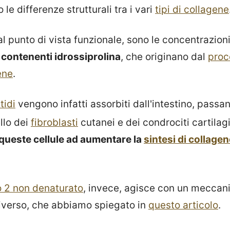
 le differenze strutturali tra i vari
tipi di collagene
l punto di vista funzionale, sono le concentrazion
i contenenti idrossiprolina
, che originano dal
proc
ene
.
tidi
vengono infatti assorbiti dall'intestino, passa
llo dei
fibroblasti
cutanei e dei condrociti cartilag
queste cellule ad aumentare la
sintesi di collage
o 2 non denaturato
, invece, agisce con un meccan
verso, che abbiamo spiegato in
questo articolo
.