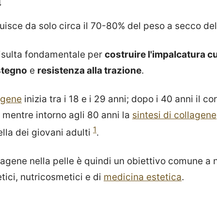
uisce da solo circa il 70-80% del peso a secco de
isulta fondamentale per
costruire l'impalcatura c
stegno
e
resistenza alla trazione
.
agene
inizia tra i 18 e i 29 anni; dopo i 40 anni il 
o, mentre intorno agli 80 anni la
sintesi di collagene
1
lla dei giovani adulti
.
lagene nella pelle è quindi un obiettivo comune a
ici, nutricosmetici e di
medicina estetica
.