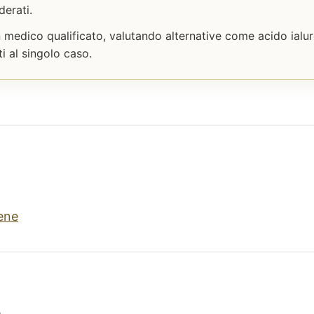
derati.
n medico qualificato, valutando alternative come acido ialu
ti al singolo caso.
gene
à