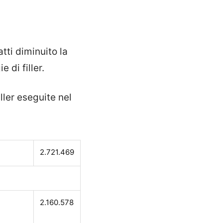
tti diminuito la
 di filler.
ller eseguite nel
2.721.469
2.160.578