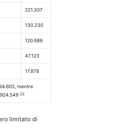
221.307
130.230
120.689
47.123
17.878
.294.603, mentre
2a
 a 924.549
ero limitato di