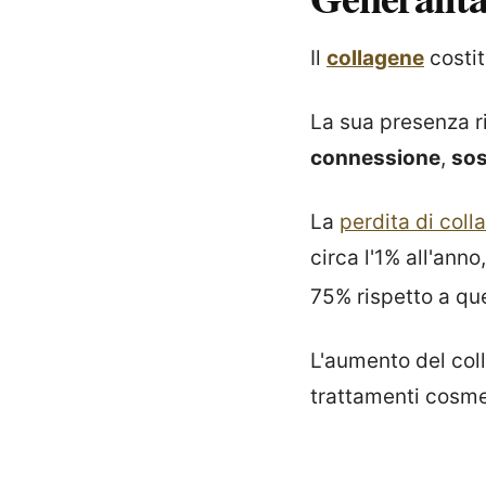
Il
collagene
costit
La sua presenza r
connessione
,
so
La
perdita di coll
circa l'1% all'ann
75% rispetto a que
L'aumento del col
trattamenti cosmet