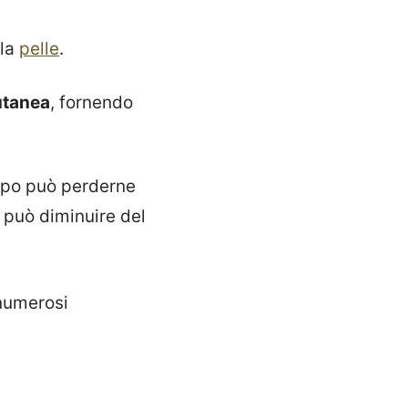
lla
pelle
.
utanea
, fornendo
corpo può perderne
può diminuire del
 numerosi