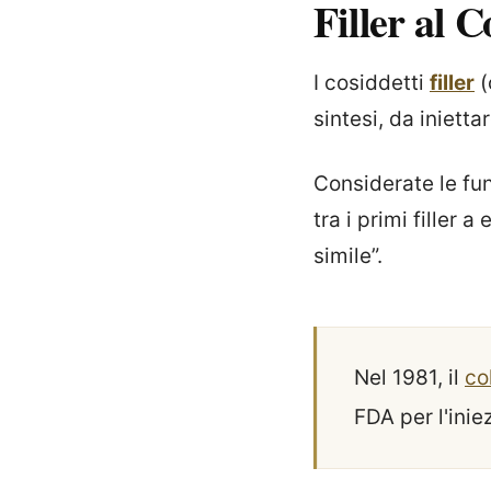
Filler al C
I cosiddetti
filler
(
sintesi, da inietta
Considerate le fun
tra i primi filler a
simile”.
Nel 1981, il
co
FDA per l'ini