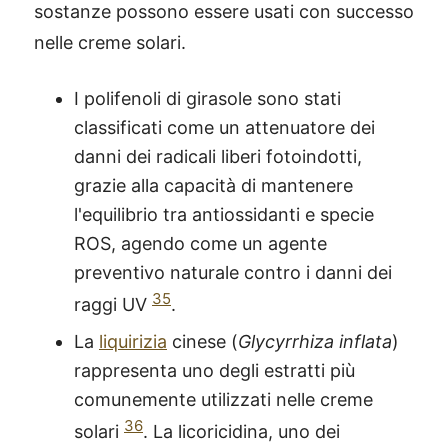
sostanze possono essere usati con successo
nelle creme solari.
I polifenoli di girasole sono stati
classificati come un attenuatore dei
danni dei radicali liberi fotoindotti,
grazie alla capacità di mantenere
l'equilibrio tra antiossidanti e specie
ROS, agendo come un agente
preventivo naturale contro i danni dei
35
raggi UV
.
La
liquirizia
cinese (
Glycyrrhiza inflata
)
rappresenta uno degli estratti più
®
X115
-
comunemente utilizzati nelle creme
SCOPRI COME FUNZIONA
36
solari
. La licoricidina, uno dei