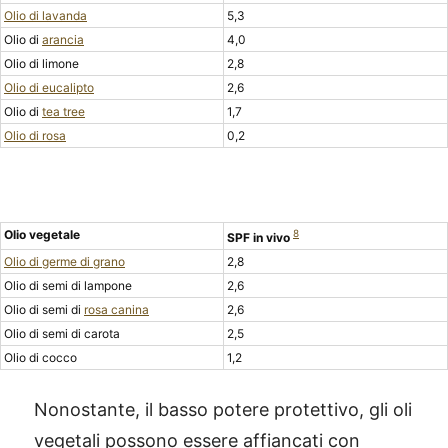
Olio di lavanda
5,3
Olio di
arancia
4,0
Olio di limone
2,8
Olio di eucalipto
2,6
Olio di
tea tree
1,7
Olio di rosa
0,2
Olio vegetale
8
SPF in vivo
Olio di germe di grano
2,8
Olio di semi di lampone
2,6
Olio di semi di
rosa canina
2,6
Olio di semi di carota
2,5
Olio di cocco
1,2
Nonostante, il basso potere protettivo, gli oli
vegetali possono essere affiancati con