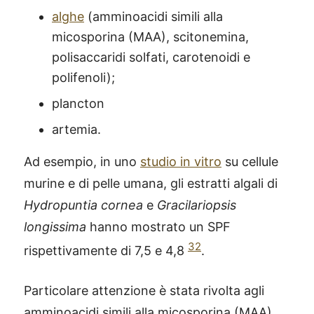
alghe
(amminoacidi simili alla
micosporina (MAA), scitonemina,
polisaccaridi solfati, carotenoidi e
polifenoli);
plancton
artemia.
Ad esempio, in uno
studio in vitro
su cellule
murine e di pelle umana, gli estratti algali di
Hydropuntia cornea
e
Gracilariopsis
longissima
hanno mostrato un SPF
32
rispettivamente di 7,5 e 4,8
.
Particolare attenzione è stata rivolta agli
amminoacidi simili alla micosporina (MAA),