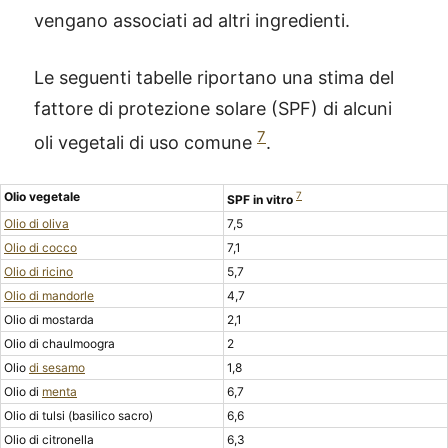
vengano associati ad altri ingredienti.
Le seguenti tabelle riportano una stima del
fattore di protezione solare (SPF) di alcuni
7
oli vegetali di uso comune
.
Olio vegetale
7
SPF in vitro
Olio di oliva
7,5
Olio di cocco
7,1
Olio di ricino
5,7
Olio di mandorle
4,7
Olio di mostarda
2,1
Olio di chaulmoogra
2
Olio
di sesamo
1,8
Olio di
menta
6,7
Olio di tulsi (basilico sacro)
6,6
Olio di citronella
6,3