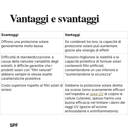
Vantaggi e svantaggi
Svantaggi
Vantaggi
Offrono una protezione solare
Se combinati tra loro, la capacità di
generalmente molto bassa
protezione solare può aumentare
grazie alla sinergia di effetti
Difficoltà di standardizzazione: a
Possono migliorare la stabilità e la
causa della naturale variabilità degli
capacità protettiva di formule solari
estratti, è difficile garantire che i
contenenti filtri artificiali,
prodotti solari con "filtri naturali"
consentendone un uso inferiore e
abbiano sempre le stesse esatte
"aumentandone la sicurezza"
caratteristiche protettive
Costo superiore rispetto ai filtri solari di
Sebbene la protezione solare diretta
sintesi
sia scarsa (sono scarsamente efficaci
nell'impedire ai
raggi UV
di colpire le
cellule cutanee), spesso hanno una
buona efficacia nel limitare i danni dei
raggi UV (grazie all'azione
antiossidante e antinfiammatoria).
SPF