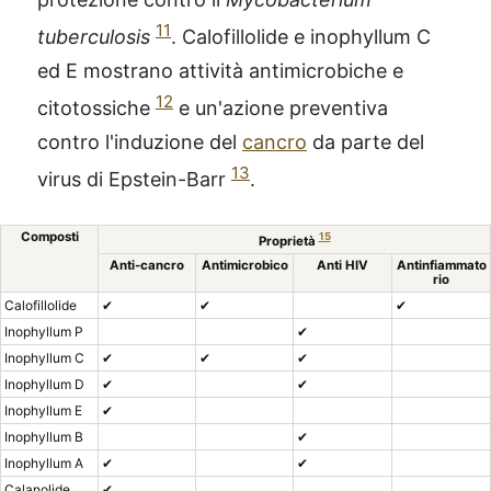
11
tuberculosis
. Calofillolide e inophyllum C
ed E mostrano attività antimicrobiche e
12
citotossiche
e un'azione preventiva
contro l'induzione del
cancro
da parte del
13
virus di Epstein-Barr
.
Composti
15
Proprietà
Anti-cancro
Antimicrobico
Anti HIV
Antinfiammato
rio
Calofillolide
✔
✔
✔
Inophyllum P
✔
Inophyllum C
✔
✔
✔
Inophyllum D
✔
✔
Inophyllum E
✔
Inophyllum B
✔
Inophyllum A
✔
✔
Calanolide
✔