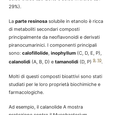
29%).
La
parte resinosa
solubile in etanolo è ricca
di metaboliti secondari composti
principalmente da neoflavonoidi e derivati
piranocumarinici. I componenti principali
sono:
calofillolide
,
inophyllum
(C, D, E, P),
9
,
10
calanolidi
(A, B, D) e
tamanolidi
(D, P)
.
Molti di questi composti bioattivi sono stati
studiati per le loro proprietà biochimiche e
farmacologiche.
Ad esempio, il calanolide A mostra
protezione contro il
Mycobacterium