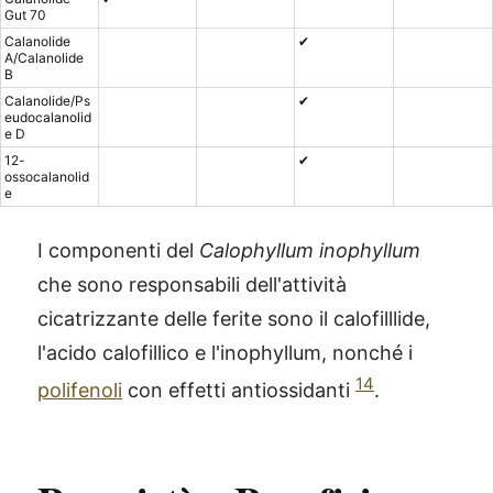
Gut 70
Calanolide
✔
A/Calanolide
B
Calanolide/Ps
✔
eudocalanolid
e D
12-
✔
ossocalanolid
e
I componenti del
Calophyllum inophyllum
che sono responsabili dell'attività
cicatrizzante delle ferite sono il calofilllide,
l'acido calofillico e l'inophyllum, nonché i
14
polifenoli
con effetti antiossidanti
.