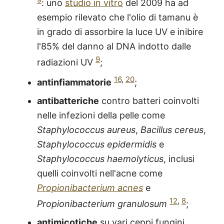
: uno
studio in vitro
del 2009 ha ad
esempio rilevato che l'olio di tamanu è
in grado di assorbire la luce UV e inibire
l'85% del danno al DNA indotto dalle
9
radiazioni UV
;
16
,
20
antinfiammatorie
;
antibatteriche
contro batteri coinvolti
nelle infezioni della pelle come
Staphylococcus aureus
,
Bacillus cereus
,
Staphylococcus epidermidis
e
Staphylococcus haemolyticus
, inclusi
quelli coinvolti nell'acne come
Propionibacterium acnes
e
12
,
8
Propionibacterium granulosum
;
antimicotiche
su vari ceppi fungini