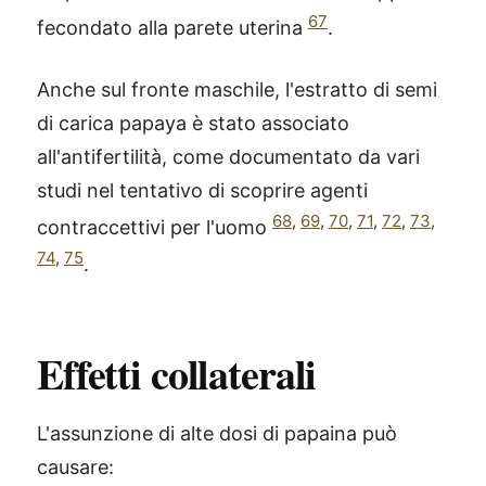
67
fecondato alla parete uterina
.
Anche sul fronte maschile, l'estratto di semi
di carica papaya è stato associato
all'antifertilità, come documentato da vari
studi nel tentativo di scoprire agenti
68
,
69
,
70
,
71
,
72
,
73
,
contraccettivi per l'uomo
74
,
75
.
Effetti collaterali
L'assunzione di alte dosi di papaina può
causare: